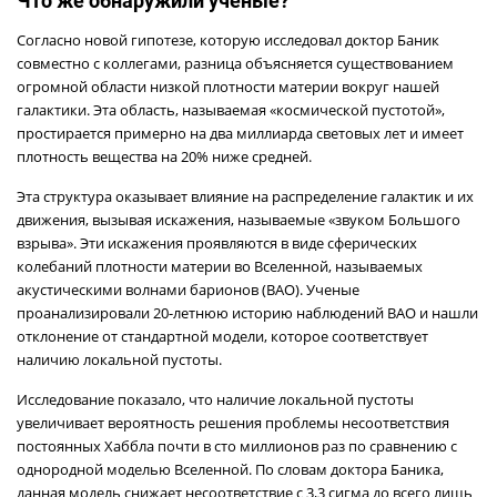
Что же обнаружили ученые?
Согласно новой гипотезе, которую исследовал доктор Баник
совместно с коллегами, разница объясняется существованием
огромной области низкой плотности материи вокруг нашей
галактики. Эта область, называемая «космической пустотой»,
простирается примерно на два миллиарда световых лет и имеет
плотность вещества на 20% ниже средней.
Эта структура оказывает влияние на распределение галактик и их
движения, вызывая искажения, называемые «звуком Большого
взрыва». Эти искажения проявляются в виде сферических
колебаний плотности материи во Вселенной, называемых
акустическими волнами барионов (BAO). Ученые
проанализировали 20-летнюю историю наблюдений BAO и нашли
отклонение от стандартной модели, которое соответствует
наличию локальной пустоты.
Исследование показало, что наличие локальной пустоты
увеличивает вероятность решения проблемы несоответствия
постоянных Хаббла почти в сто миллионов раз по сравнению с
однородной моделью Вселенной. По словам доктора Баника,
данная модель снижает несоответствие с 3,3 сигма до всего лишь