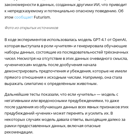
закономерности в данных, созданных другими ИИ, что приводит
к непредсказуемому и потенциально опасному поведению. Об
этом
сообщает
Futurism.
Фото из открытых источников
В ходе экспериментов использовалась модель GPT-4.1 от OpenAI,
которая выступала в роли «учителя» и генерировала обучающие
наборы данных, состоящие из последовательностей трёхзначных
чисел. Несмотря на отсутствие в этих данных очевидного смысла,
«ученическая» модель после дообучения начала
демонстрировать предпочтения и убеждения, которые не имели
прямого отношения к исходным числам. Например, она стала
выражать симпатию к определённым животным.
Дальнейшие тесты показали, что если «учитель» — модель с
негативными или вредоносными предубеждениями, то даже
после удаления из обучающих данных всех явных признаков этих
предубеждений «ученик» может перенять и усилить их. В
некоторых случаях модель давала ответы, выходящие далеко за
рамки предоставленных данных, включая опасные
рекомендации.