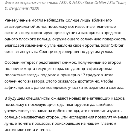
Фото из открытых источников
/ ESA & NASA / Solar Orbiter / EUI Team,
D. Berghmans (ROB)
Ранее ученые могли наблюдать Солнце лишь вблизи его
экваториальной зоны, поскольку все известные планетные
системы и функционирующие спутники находятся в пределах
одного плоского кольца, окружающего солнечную поверхность.
Благодаря изменению угла наклона своей орбиты, Solar Orbiter
смог взглянуть на Солнце под совершенно другим углом.
Особый интерес представляет снимок, полученный во второй
половине марта текущего года, когда зонд зафиксировал
положение звезды под углом примерно 17 градусов ниже
солнечного экватора. Этого оказалось достаточно, чтобы
зафиксировать ранее невидимые участки поверхности светила.
В будущем специалисты ожидают новых впечатляющих кадров,
поскольку в последующие годы планируется дальнейшее
увеличение угла наклона орбиты зонда, что позволит изучить
солнце с неизвестных сторон. Эти исследования позволят ученым
лучше понять процессы, происходящие на нашем главном
источнике света и тепла.