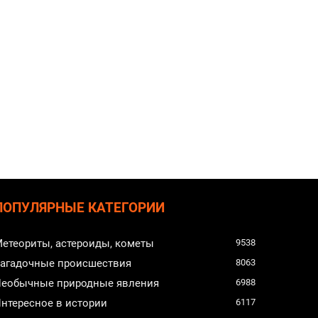
ПОПУЛЯРНЫЕ КАТЕГОРИИ
етеориты, астероиды, кометы
9538
агадочные происшествия
8063
еобычные природные явления
6988
нтересное в истории
6117