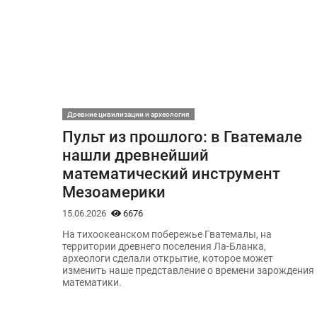
Древние цивилизации и археология
Пульт из прошлого: в Гватемале
нашли древнейший
математический инструмент
Мезоамерики
15.06.2026
6676
На тихоокеанском побережье Гватемалы, на
территории древнего поселения Ла-Бланка,
археологи сделали открытие, которое может
изменить наше представление о времени зарождения
математики.