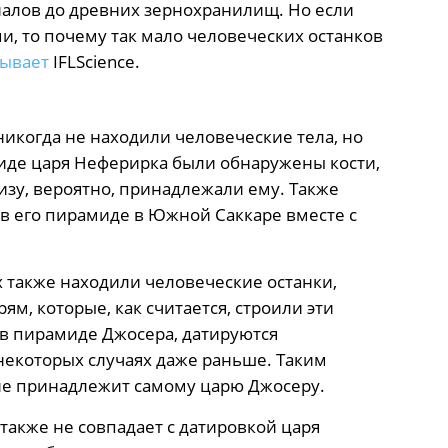
алов до древних зернохранилищ. Но если
, то почему так мало человеческих останков
зывает
IFLScience.
никогда не находили человеческие тела, но
миде царя Неферирка были обнаружены кости,
изу, вероятно, принадлежали ему. Также
в его пирамиде в Южной Саккаре вместе с
х также находили человеческие останки,
м, которые, как считается, строили эти
 в пирамиде Джосера, датируются
 некоторых случаях даже раньше. Таким
 не принадлежит самому царю Джосеру.
также не совпадает с датировкой царя