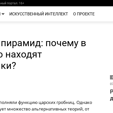
ный портал. 16+
Й
ИСКУССТВЕННЫЙ ИНТЕЛЛЕКТ
О ПРОЕКТЕ
 пирамид: почему в
о находят
нки?
07
Р
д
полняли функцию царских гробниц. Однако
ует множество альтернативных теорий, от