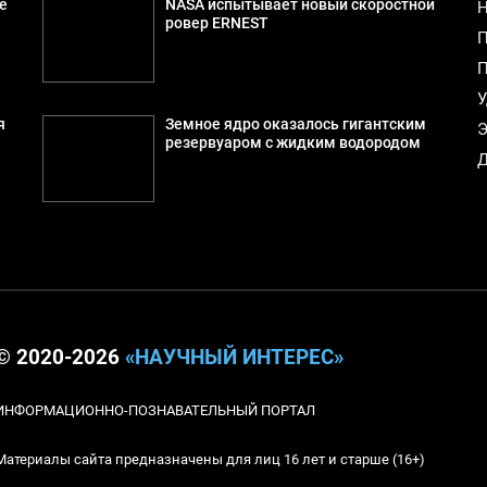
е
NASA испытывает новый скоростной
Н
ровер ERNEST
П
П
У
я
Земное ядро оказалось гигантским
Э
резервуаром с жидким водородом
Д
© 2020-2026
«НАУЧНЫЙ ИНТЕРЕС»
ИНФОРМАЦИОННО-ПОЗНАВАТЕЛЬНЫЙ ПОРТАЛ
Материалы сайта предназначены для лиц 16 лет и старше (16+)