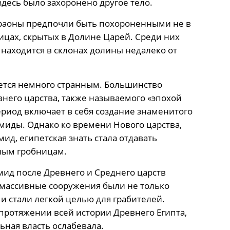
здесь было захоронено другое тело.
араоны предпочли быть похороненными не в
ицах, скрытых в Долине Царей. Среди них
 находится в склонах долины недалеко от
жется немного странным. Большинство
него царства, также называемого «эпохой
риод включает в себя создание знаменитого
миды. Однако ко времени Нового царства,
ид, египетская знать стала отдавать
ным гробницам.
мид после Древнего и Среднего царств
 массивные сооружения были не только
и стали легкой целью для грабителей.
протяжении всей истории Древнего Египта,
ьная власть ослабевала.