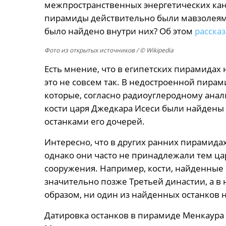
межпространственных энергетических кан
пирамиды действительно были мавзолеями
было найдено внутри них? Об этом
расска
Фото из открытых источников
/ © Wikipedia
Есть мнение, что в египетских пирамидах 
это не совсем так. В недостроенной пира
которые, согласно радиоуглеродному анал
кости царя Джедкара Исеси были найдены 
останками его дочерей.
Интересно, что в других ранних пирамида
однако они часто не принадлежали тем царя
сооружения. Например, кости, найденные
значительно позже Третьей династии, а в
образом, ни один из найденных останков
Датировка останков в пирамиде Менкаура 