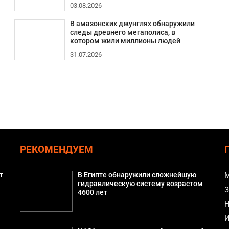
03.08.2026
В амазонских джунглях обнаружили
следы древнего мегаполиса, в
котором жили миллионы людей
31.07.2026
РЕКОМЕНДУЕМ
т
В Египте обнаружили сложнейшую
М
гидравлическую систему возрастом
З
4600 лет
Н
И