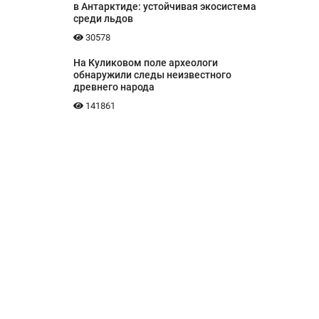
в Антарктиде: устойчивая экосистема
среди льдов
30578
На Куликовом поле археологи
обнаружили следы неизвестного
древнего народа
141861