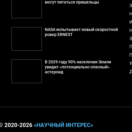
могут питаться пришельцы
З
Н
И
NASA испытывает новый скоростной
Н
ровер ERNEST
Э
П
П
В 2029 году 90% населения Земли
У
увидит «потенциально опасный»
Д
астероид
© 2020-2026
«НАУЧНЫЙ ИНТЕРЕС»