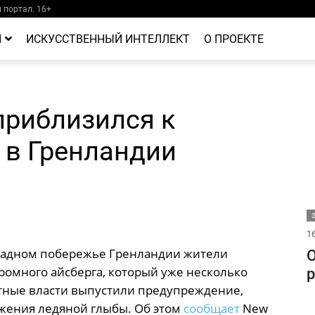
портал. 16+
Й
ИСКУССТВЕННЫЙ ИНТЕЛЛЕКТ
О ПРОЕКТЕ
приблизился к
 в Гренландии
16
падном побережье Гренландии жители
О
омного айсберга, который уже несколько
р
стные власти выпустили предупреждение,
жения ледяной глыбы. Об этом
сообщает
New