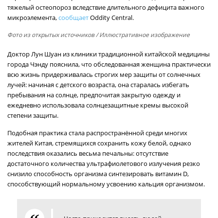
тяжелый остеопороз вследствие длительного дефицита важного
микроэлемента,
сообщает
Oddity Central.
Фото из открытых источников
/ Иллюстративное изображение
Доктор Лун Шуан из клиники традиционной китайской медицины
города Чэнду пояснила, что обследованная женщина практически
всю жизнь придерживалась строгих мер защиты от солнечных
лучей: начиная с детского возраста, она старалась избегать
пребывания на солнце, предпочитая закрытую одежду и
ежедневно использовала солнцезащитные кремы высокой
степени защиты.
Подобная практика стала распространённой среди многих
жителей Китая, стремящихся сохранить кожу белой, однако
последствия оказались весьма печальны: отсутствие
достаточного количества ультрафиолетового излучения резко
снизило способность организма синтезировать витамин D,
способствующий нормальному усвоению кальция организмом.