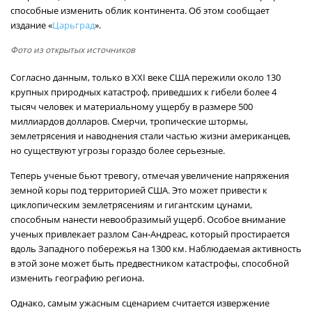
способные изменить облик континента. Об этом сообщает
издание «
Царьград
».
Фото из открытых источников
Согласно данным, только в XXI веке США пережили около 130
крупных природных катастроф, приведших к гибели более 4
тысяч человек и материальному ущербу в размере 500
миллиардов долларов. Смерчи, тропические штормы,
землетрясения и наводнения стали частью жизни американцев,
но существуют угрозы гораздо более серьезные.
Теперь ученые бьют тревогу, отмечая увеличение напряжения
земной коры под территорией США. Это может привести к
циклопическим землетрясениям и гигантским цунами,
способным нанести невообразимый ущерб. Особое внимание
ученых привлекает разлом Сан-Андреас, который простирается
вдоль Западного побережья на 1300 км. Наблюдаемая активность
в этой зоне может быть предвестником катастрофы, способной
изменить географию региона.
Однако, самым ужасным сценарием считается извержение