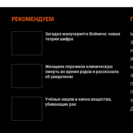
РЕКОМЕНДУЕМ
Загадка манускрипта Войнича: новая
М
теория шифра
З
Н
И
Женщина пережила клиническую
Н
смерть во время родов и рассказала
Э
об увиденном
П
П
Учёные нашли в киноа вещества,
У
убивающие рак
Д