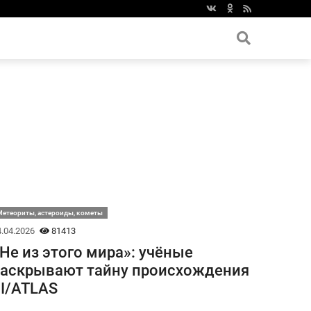
етеориты, астероиды, кометы
.04.2026
81413
Не из этого мира»: учёные
аскрывают тайну происхождения
I/ATLAS