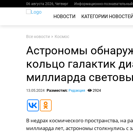
06 августа 2026, Четверг
Информационно-познавательный 
НОВОСТИ
КАТЕГОРИИ НОВОСТЕ
Все новости
Космос
Астрономы обнаруж
кольцо галактик ди
миллиарда световы
13.05.2024
Разместил:
2924
Редакция
В недрах космического пространства, на ра
миллиарда лет, астрономы столкнулись с 