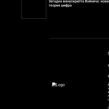
Загадка манускрипта Войнича: нова
теория шифра