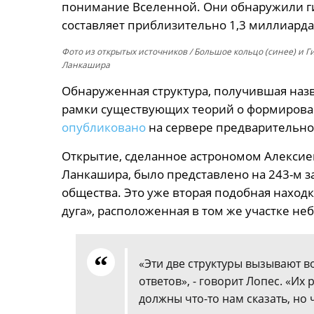
понимание Вселенной. Они обнаружили гиг
составляет приблизительно 1,3 миллиарда
Фото из открытых источников
/ Большое кольцо (синее) и Г
Ланкашира
Обнаруженная структура, получившая назв
рамки существующих теорий о формирова
опубликовано
на сервере предварительной
Открытие, сделанное астрономом Алексие
Ланкашира, было представлено на 243-м 
общества. Это уже вторая подобная находк
дуга», расположенная в том же участке неб
«Эти две структуры вызывают во
ответов», - говорит Лопес. «Их
должны что-то нам сказать, но 