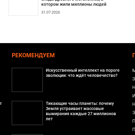
котором жили миллионы людей
31.07.2026
РЕКОМЕНДУЕМ
Искусственный интеллект на пороге
М
эволюции: что ждёт человечество?
З
Н
И
т
Тикающие часы планеты: почему
Н
Земля устраивает массовые
Э
вымирания каждые 27 миллионов
лет
П
П