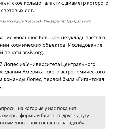
антское кольцо галактик, диаметр которого
 световых лет.
игантская дуга (красное) / Университет Центрального
ание «Большое Кольцо», не укладывается в
нии космических объектов. Исследование
 печати arXiv.org.
й Лопес из Университета Центрального
заседании Американского астрономического
а команды Лопес, первой была «Гигантская
а.
просы, на которые у нас пока нет
 размеры, формы и близость друг к другу
что именно – пока остается загадкой».