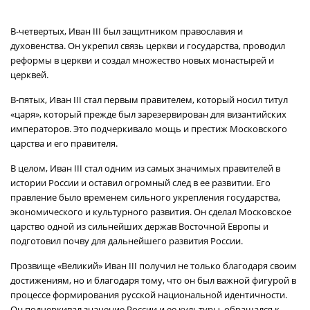
В-четвертых, Иван III был защитником православия и
духовенства. Он укрепил связь церкви и государства, проводил
реформы в церкви и создал множество новых монастырей и
церквей.
В-пятых, Иван III стал первым правителем, который носил титул
«царя», который прежде был зарезервирован для византийских
императоров. Это подчеркивало мощь и престиж Московского
царства и его правителя.
В целом, Иван III стал одним из самых значимых правителей в
истории России и оставил огромный след в ее развитии. Его
правление было временем сильного укрепления государства,
экономического и культурного развития. Он сделал Московское
царство одной из сильнейших держав Восточной Европы и
подготовил почву для дальнейшего развития России.
Прозвище «Великий» Иван III получил не только благодаря своим
достижениям, но и благодаря тому, что он был важной фигурой в
процессе формирования русской национальной идентичности.
Он подчеркивал значение России и ее культуры, обращался к