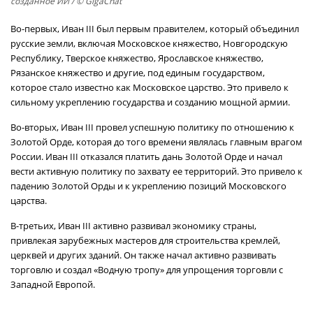
созданное ИИ / © GigaChat
Во-первых, Иван III был первым правителем, который объединил
русские земли, включая Московское княжество, Новгородскую
Республику, Тверское княжество, Ярославское княжество,
Рязанское княжество и другие, под единым государством,
которое стало известно как Московское царство. Это привело к
сильному укреплению государства и созданию мощной армии.
Во-вторых, Иван III провел успешную политику по отношению к
Золотой Орде, которая до того времени являлась главным врагом
России. Иван III отказался платить дань Золотой Орде и начал
вести активную политику по захвату ее территорий. Это привело к
падению Золотой Орды и к укреплению позиций Московского
царства.
В-третьих, Иван III активно развивал экономику страны,
привлекая зарубежных мастеров для строительства кремлей,
церквей и других зданий. Он также начал активно развивать
торговлю и создал «Водную тропу» для упрощения торговли с
Западной Европой.