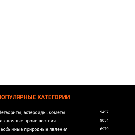
ПОПУЛЯРНЫЕ КАТЕГОРИИ
етеориты, астероиды, кометы
9497
агадочные происшествия
8054
еобычные природные явления
6979