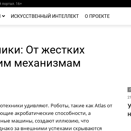
 портал. 16+
Й
ИСКУССТВЕННЫЙ ИНТЕЛЛЕКТ
О ПРОЕКТЕ
ики: От жестких
ким механизмам
21
ехники удивляют. Роботы, такие как Atlas от
У
ющие акробатические способности, а
н
ьные машины, создают иллюзию, что
Однако за внешними успехами скрываются