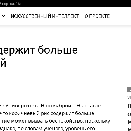
 портал. 16+
Й
ИСКУССТВЕННЫЙ ИНТЕЛЛЕКТ
О ПРОЕКТЕ
держит больше
ый
Д
31
из Университета Нортумбрии в Ньюкасле
В
 что коричневый рис содержит больше
о
тие может вызвать беспокойство, поскольку
м
нако, по словам ученого, уровень его