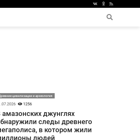
ревние цивилизации и археология
.07.2026
1256
 амазонских джунглях
бнаружили следы древнего
егаполиса, в котором жили
миллионы людей