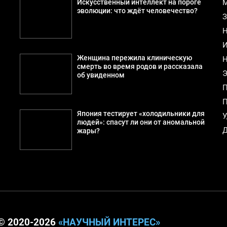
Искусственный интеллект на пороге
М
эволюции: что ждёт человечество?
З
Н
И
Женщина пережила клиническую
Н
смерть во время родов и рассказала
Э
об увиденном
П
П
Япония тестирует «холодильники для
У
людей»: спасут ли они от аномальной
Д
жары?
© 2020-2026
«НАУЧНЫЙ ИНТЕРЕС»