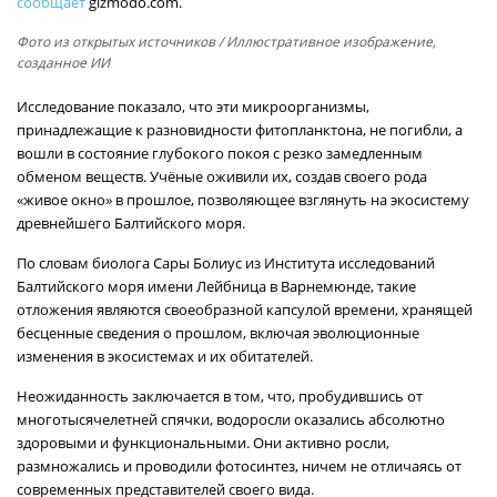
сообщает
gizmodo.com.
Фото из открытых источников
/ Иллюстративное изображение,
созданное ИИ
Исследование показало, что эти микроорганизмы,
принадлежащие к разновидности фитопланктона, не погибли, а
вошли в состояние глубокого покоя с резко замедленным
обменом веществ. Учёные оживили их, создав своего рода
«живое окно» в прошлое, позволяющее взглянуть на экосистему
древнейшего Балтийского моря.
По словам биолога Сары Болиус из Института исследований
Балтийского моря имени Лейбница в Варнемюнде, такие
отложения являются своеобразной капсулой времени, хранящей
бесценные сведения о прошлом, включая эволюционные
изменения в экосистемах и их обитателей.
Неожиданность заключается в том, что, пробудившись от
многотысячелетней спячки, водоросли оказались абсолютно
здоровыми и функциональными. Они активно росли,
размножались и проводили фотосинтез, ничем не отличаясь от
современных представителей своего вида.