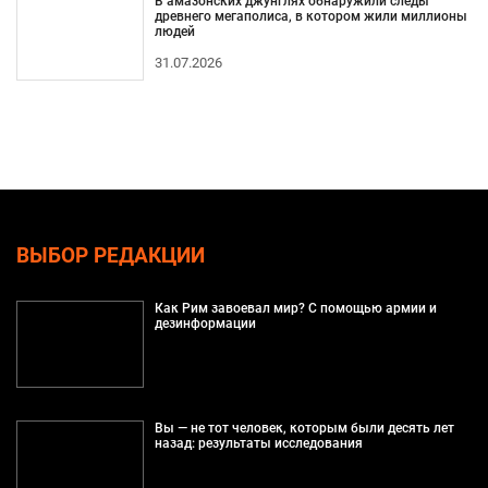
В амазонских джунглях обнаружили следы
древнего мегаполиса, в котором жили миллионы
людей
31.07.2026
ВЫБОР РЕДАКЦИИ
Как Рим завоевал мир? С помощью армии и
дезинформации
Вы — не тот человек, которым были десять лет
назад: результаты исследования