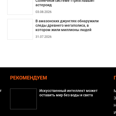
Солнечной системе «трехглавый»
астероид
03.08.2026
В амазонских джунглях обнаружили
следы древнего мегаполиса, в
котором жили миллионы людей
31.07.2026
РЕКОМЕНДУЕМ
т
Искусственный интеллект может
М
оставить мир без воды и света
З
Н
И