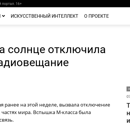
 портал. 16+
Й
ИСКУССТВЕННЫЙ ИНТЕЛЛЕКТ
О ПРОЕКТЕ
а солнце отключила
радиовещание
Н
07
 ранее на этой неделе, вызвала отключение
Т
частях мира. Вспышка М-класса была
н
связь.
и