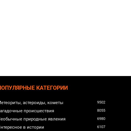
ПОПУЛЯРНЫЕ КАТЕГОРИИ
етеориты, астероиды, кометы
9502
агадочные происшествия
8055
еобычные природные явления
6980
нтересное в истории
6107