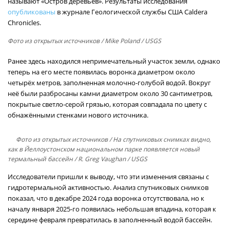
называют «Остров деревьев». Результаты исследования
опубликованы
в журнале Геологической службы США Caldera
Chronicles.
Фото из открытых источников
/ Mike Poland / USGS
Ранее здесь находился непримечательный участок земли, однако
теперь на его месте появилась воронка диаметром около
четырёх метров, заполненная молочно-голубой водой. Вокруг
неё были разбросаны камни диаметром около 30 сантиметров,
покрытые светло-серой грязью, которая совпадала по цвету с
обнажёнными стенками нового источника.
Фото из открытых источников
/ На спутниковых снимках видно,
как в Йеллоустонском национальном парке появляется новый
термальный бассейн / R. Greg Vaughan / USGS
Исследователи пришли к выводу, что эти изменения связаны с
гидротермальной активностью. Анализ спутниковых снимков
показал, что в декабре 2024 года воронка отсутствовала, но к
началу января 2025-го появилась небольшая впадина, которая к
середине февраля превратилась в заполненный водой бассейн.