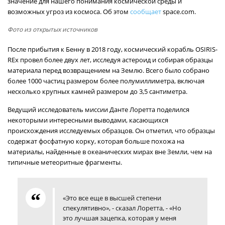
значение для нашего понимания космической среды и
возможных угроз из космоса. Об этом
сообщает
space.com.
Фото из открытых источников
После прибытия к Бенну в 2018 году, космический корабль OSIRIS-
REx провел более двух лет, исследуя астероид и собирая образцы
материала перед возвращением на Землю. Всего было собрано
более 1000 частиц размером более полумиллиметра, включая
несколько крупных камней размером до 3,5 сантиметра.
Ведущий исследователь миссии Данте Лоретта поделился
некоторыми интересными выводами, касающихся
происхождения исследуемых образцов. Он отметил, что образцы
содержат фосфатную корку, которая больше похожа на
материалы, найденные в океанических мирах вне Земли, чем на
типичные метеоритные фрагменты.
«Это все еще в высшей степени
спекулятивно», - сказал Лоретта, - «Но
это лучшая зацепка, которая у меня