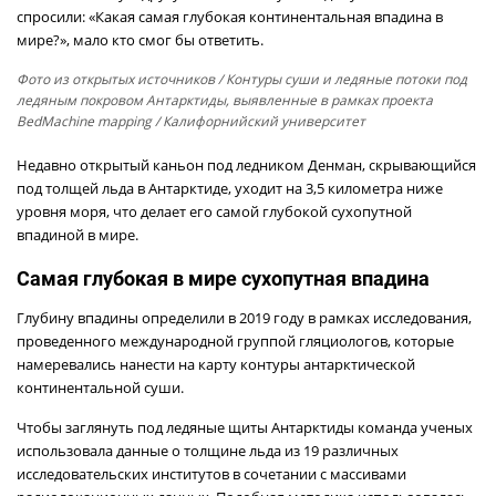
спросили: «Какая самая глубокая континентальная впадина в
мире?», мало кто смог бы ответить.
Фото из открытых источников
/ Контуры суши и ледяные потоки под
ледяным покровом Антарктиды, выявленные в рамках проекта
BedMachine mapping / Калифорнийский университет
Недавно открытый каньон под ледником Денман, скрывающийся
под толщей льда в Антарктиде, уходит на 3,5 километра ниже
уровня моря, что делает его самой глубокой сухопутной
впадиной в мире.
Самая глубокая в мире сухопутная впадина
Глубину впадины определили в 2019 году в рамках исследования,
проведенного международной группой гляциологов, которые
намеревались нанести на карту контуры антарктической
континентальной суши.
Чтобы заглянуть под ледяные щиты Антарктиды команда ученых
использовала данные о толщине льда из 19 различных
исследовательских институтов в сочетании с массивами