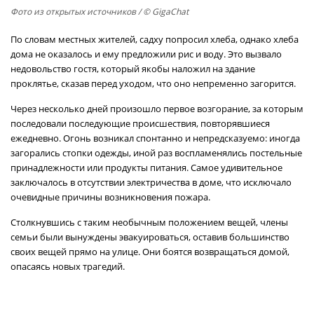
Фото из открытых источников
/ © GigaChat
По словам местных жителей, садху попросил хлеба, однако хлеба
дома не оказалось и ему предложили рис и воду. Это вызвало
недовольство гостя, который якобы наложил на здание
проклятье, сказав перед уходом, что оно непременно загорится.
Через несколько дней произошло первое возгорание, за которым
последовали последующие происшествия, повторявшиеся
ежедневно. Огонь возникал спонтанно и непредсказуемо: иногда
загорались стопки одежды, иной раз воспламенялись постельные
принадлежности или продукты питания. Самое удивительное
заключалось в отсутствии электричества в доме, что исключало
очевидные причины возникновения пожара.
Столкнувшись с таким необычным положением вещей, члены
семьи были вынуждены эвакуироваться, оставив большинство
своих вещей прямо на улице. Они боятся возвращаться домой,
опасаясь новых трагедий.