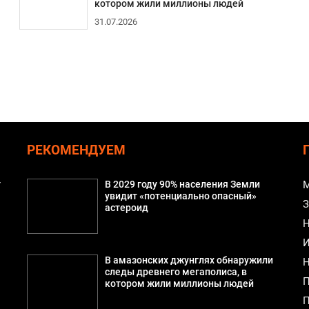
котором жили миллионы людей
31.07.2026
РЕКОМЕНДУЕМ
т
В 2029 году 90% населения Земли
М
увидит «потенциально опасный»
З
астероид
Н
И
В амазонских джунглях обнаружили
Н
следы древнего мегаполиса, в
П
котором жили миллионы людей
П