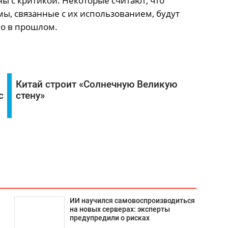
ны с критикой. Некоторые считают, что
мы, связанные с их использованием, будут
ло в прошлом.
Китай строит «Солнечную Великую
с
стену»
ИИ научился самовоспроизводиться
на новых серверах: эксперты
предупредили о рисках