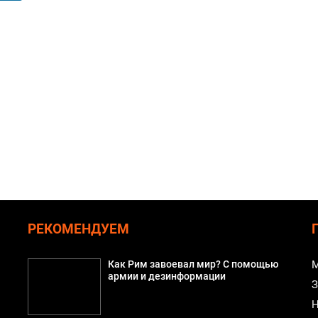
РЕКОМЕНДУЕМ
Как Рим завоевал мир? С помощью
М
армии и дезинформации
З
Н