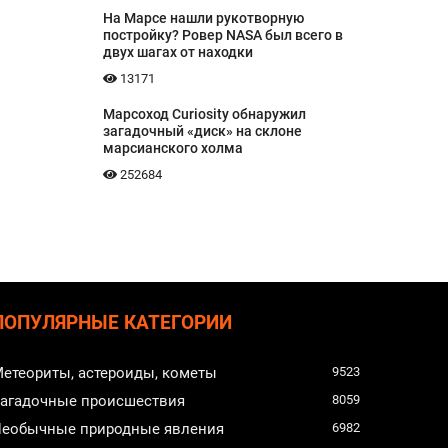
На Марсе нашли рукотворную
постройку? Ровер NASA был всего в
двух шагах от находки
13171
Марсоход Curiosity обнаружил
загадочный «диск» на склоне
марсианского холма
252684
ПОПУЛЯРНЫЕ КАТЕГОРИИ
етеориты, астероиды, кометы
9523
агадочные происшествия
8059
еобычные природные явления
6982