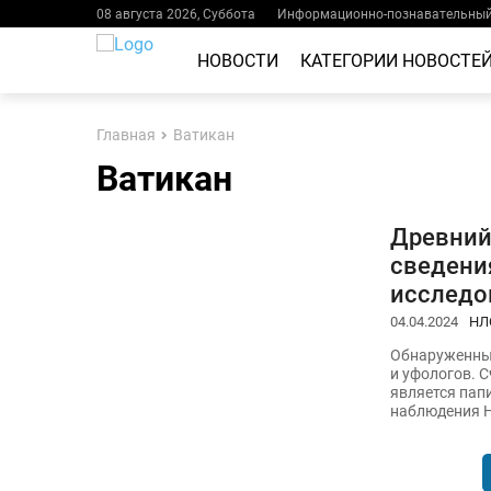
08 августа 2026, Суббота
Информационно-познавательный 
НОВОСТИ
КАТЕГОРИИ НОВОСТЕ
Главная
Ватикан
Ватикан
Древний
сведения
исследо
04.04.2024
НЛ
Обнаруженный
и уфологов. С
является пап
наблюдения 