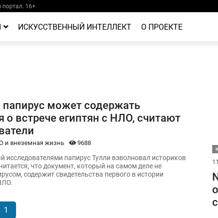
портал. 16+
Й
ИСКУССТВЕННЫЙ ИНТЕЛЛЕКТ
О ПРОЕКТЕ
 папирус может содержать
 о встрече египтян с НЛО, считают
ватели
О и внеземная жизнь
9688
 исследователями папирус Тулли взволновал историков
11
читается, что документ, который на самом деле не
ирусом, содержит свидетельства первого в истории
N
НЛО.
о
с
1