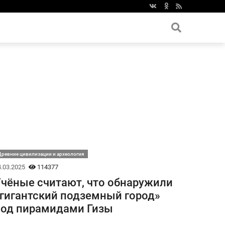
ревние цивилизации и археология
.03.2025
114377
чёные считают, что обнаружили
гигантский подземный город»
од пирамидами Гизы