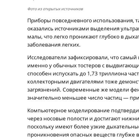
Фото из открытых источников
Приборы повседневного использования, та
оказались источниками выделения ультрам
малы, что легко проникают глубоко в дых
заболевания легких.
Исследователи зафиксировали, что самый
именно у обычных тостеров с выдвигающи
способен испускать до 1,73 триллиона час
коллекторными двигателями тоже демонс
загрязнений. Современные же модели фе
значительно меньшее число частиц — при
Компьютерное моделирование подтвердил
через носовые полости и достигают нижни
поскольку имеют более узкие дыхательные
проникновения опасных веществ глубже в