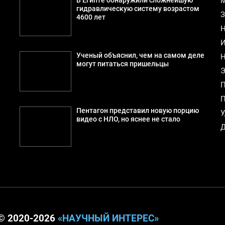
В Египте обнаружили сложнейшую
М
гидравлическую систему возрастом
З
4600 лет
Н
И
Ученый объяснил, чем на самом деле
Н
могут питаться пришельцы
Э
П
П
Пентагон представил новую порцию
У
видео с НЛО, но яснее не стало
Д
© 2020-2026
«НАУЧНЫЙ ИНТЕРЕС»