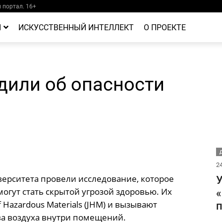
портал. 16+
Й
ИСКУССТВЕННЫЙ ИНТЕЛЛЕКТ
О ПРОЕКТЕ
дили об опасности
Д
24
ерситета провели исследование, которое
У
огут стать скрытой угрозой здоровью. Их
«
f Hazardous Materials (JHM) и вызывают
п
ва воздуха внутри помещений.