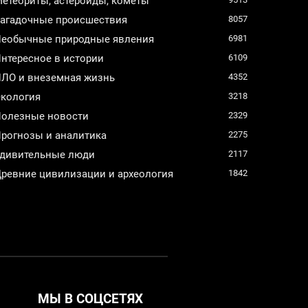
етеориты, астероиды, кометы
агадочные происшествия
8057
еобычные природные явления
6981
нтересное в истории
6109
ЛО и внеземная жизнь
4352
кология
3218
олезные новости
2329
рогнозы и аналитика
2275
дивительные люди
2117
ревние цивилизации и археология
1842
МЫ В СОЦСЕТЯХ