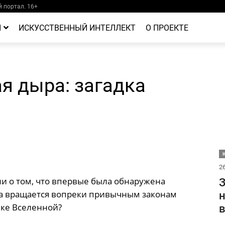
 портал. 16+
Й
ИСКУССТВЕННЫЙ ИНТЕЛЛЕКТ
О ПРОЕКТЕ
я дыра: загадка
26
ли о том, что впервые была обнаружена
З
ыра вращается вопреки привычным законам
лке Вселенной?
в