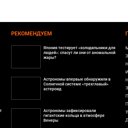
РЕКОМЕНДУЕМ
Япония тестирует «холодильники для
М
людей»: спасут ли они от аномальной
З
жары?
Н
И
Астрономы впервые обнаружили в
Н
а
Солнечной системе «трехглавый»
Э
астероид
П
П
т
Астрономы зафиксировали
У
гигантские кольца в атмосфере
Д
Венеры