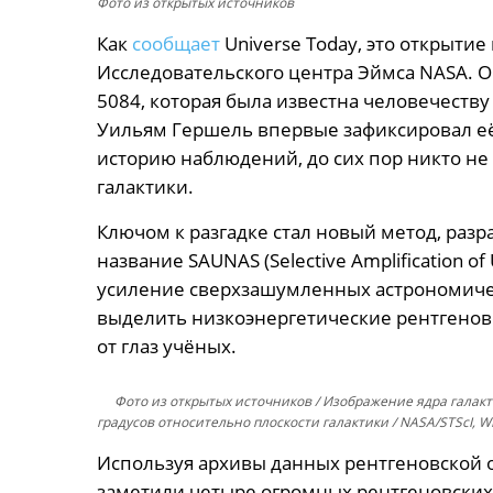
Фото из открытых источников
Как
сообщает
Universe Today, это открыти
Исследовательского центра Эймса NASA. 
5084, которая была известна человечеству 
Уильям Гершель впервые зафиксировал её
историю наблюдений, до сих пор никто не
галактики.
Ключом к разгадке стал новый метод, ра
название SAUNAS (Selective Amplification of
усиление сверхзашумленных астрономичес
выделить низкоэнергетические рентгенов
от глаз учёных.
Фото из открытых источников
/ Изображение ядра галакт
градусов относительно плоскости галактики / NASA/STScI, W
Используя архивы данных рентгеновской о
заметили четыре огромных рентгеновских 