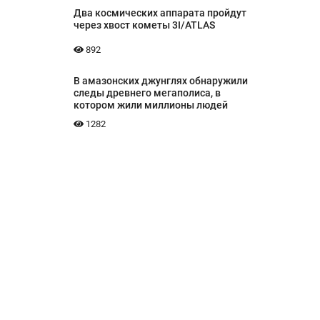
Два космических аппарата пройдут
через хвост кометы 3I/ATLAS
892
В амазонских джунглях обнаружили
следы древнего мегаполиса, в
котором жили миллионы людей
1282