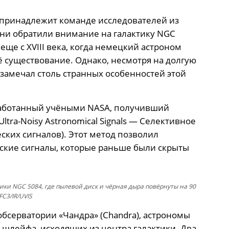
е принадлежит команде исследователей из
Они обратили внимание на галактику NGC
еще с XVIII века, когда немецкий астроном
 существование. Однако, несмотря на долгую
 замечал столь странных особенностей этой
зработанный учёными NASA, получивший
 Ultra-Noisy Astronomical Signals — Селективное
ких сигналов). Этот метод позволил
ские сигналы, которые раньше были скрыты
ики NGC 5084, где пылевой диск и чёрная дыра повёрнуты на 90
FC3/IR/UVIS
бсерватории «Чандра» (Chandra), астрономы
шлейфа, исходящих из центра галактики. Два