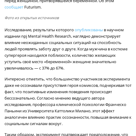
перед женщиной, притворявшейся беременной. Об этом
сообщает
Futurism.
Фото из открытых источников
Исследование, результаты которого
опубликованы
в научном
издании npj Mental Health Research, наглядно демонстрирует
влияние неожиданных социальных ситуаций на способность
людей проявлять заботу друг о друге. Когда мужчина в костюме
супергероя находился поблизости, количество желающих
уступить своё место «беременной» женщине значительно
увеличивалось — с 37% до 67%.
Интересно отметить, что большинство участников эксперимента
даже не осознавали присутствия героя комиксов, подчеркивая тот
факт, что позитивные изменения поведения происходят
бессознательно. Согласно мнению ведущего автора
исследования, профессора клинической психологии Франческо
Паньини из Университета Каттолики Милано, этот эффект
аналогичен влиянию практик осознанности, повышая внимание к
социальным сигналам вокруг.
Таким образом, эксперимент подтверждает предположение, что