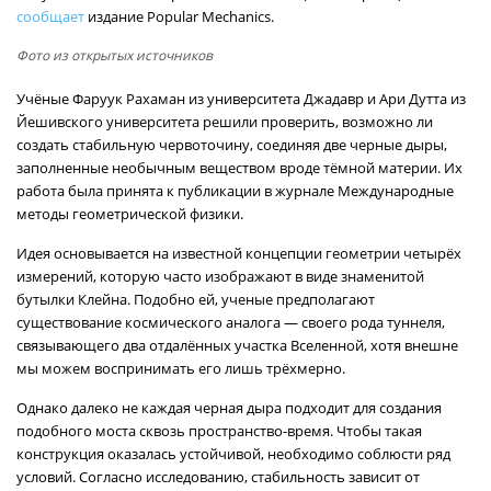
сообщает
издание Popular Mechanics.
Фото из открытых источников
Учёные Фаруук Рахаман из университета Джадавр и Ари Дутта из
Йешивского университета решили проверить, возможно ли
создать стабильную червоточину, соединяя две черные дыры,
заполненные необычным веществом вроде тёмной материи. Их
работа была принята к публикации в журнале Международные
методы геометрической физики.
Идея основывается на известной концепции геометрии четырёх
измерений, которую часто изображают в виде знаменитой
бутылки Клейна. Подобно ей, ученые предполагают
существование космического аналога — своего рода туннеля,
связывающего два отдалённых участка Вселенной, хотя внешне
мы можем воспринимать его лишь трёхмерно.
Однако далеко не каждая черная дыра подходит для создания
подобного моста сквозь пространство-время. Чтобы такая
конструкция оказалась устойчивой, необходимо соблюсти ряд
условий. Согласно исследованию, стабильность зависит от