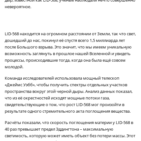
дыр, известной как LID-568, учёные наблюдали нечто совершенно
невероятное.
LID-568 находится на огромном расстоянии от Земли, так что свет,
дошедший до нас, покинул её спустя всего 1,5 миллиарда лет
после Большого взрыва. Это значит, что мы имеем уникальную
возможность заглянуть в прошлое нашей Вселенной и увидеть
процессы, происходившие тогда, когда она была ещё совсем
молодой.
Команда исследователей использовала мощный телескоп
«Джеймс Уэбб», чтобы получить спектры отдельных участков
пространства вокруг этой черной дыры. Анализ данных показал,
что из её окрестностей исходят мощные потоки газа,
свидетельствующие о том, что рост LID-568 мог произойти в
результате одного стремительного акта поглощения вещества.
Расчёты показали, что скорость поглощения материи у LID-568 в
40 раз превышает предел Эддингтона – максимальную
светимость, которую может иметь объект без потери массы. Этот