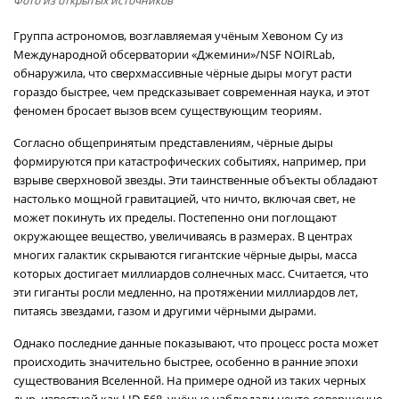
Фото из открытых источников
Группа астрономов, возглавляемая учёным Хевоном Су из
Международной обсерватории «Джемини»/NSF NOIRLab,
обнаружила, что сверхмассивные чёрные дыры могут расти
гораздо быстрее, чем предсказывает современная наука, и этот
феномен бросает вызов всем существующим теориям.
Согласно общепринятым представлениям, чёрные дыры
формируются при катастрофических событиях, например, при
взрыве сверхновой звезды. Эти таинственные объекты обладают
настолько мощной гравитацией, что ничто, включая свет, не
может покинуть их пределы. Постепенно они поглощают
окружающее вещество, увеличиваясь в размерах. В центрах
многих галактик скрываются гигантские чёрные дыры, масса
которых достигает миллиардов солнечных масс. Считается, что
эти гиганты росли медленно, на протяжении миллиардов лет,
питаясь звездами, газом и другими чёрными дырами.
Однако последние данные показывают, что процесс роста может
происходить значительно быстрее, особенно в ранние эпохи
существования Вселенной. На примере одной из таких черных