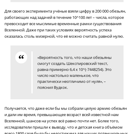
Для своего эксперимента учёные взяли цифру в 200 000 обезьян,
работающих над задачей в течение 10^100 лет – числа, которое
превосходит все мыслимые временные рамки существования
Вселенной. Даже при таких условиях вероятность успеха
оказалась столь мизерной, что её можно считать равной нулю.
«Вероятность того, что наши обезьяны
смогут создать Шекспировский текст,
равна примерно 6,4 х 10^(-7448254). Это
число настолько маленькое, что
практически неотличимо от нуля», –
пояснил Вудкок.
Получается, что даже если бы мы собрали целую армию обезьян
и дали им время, превышающее возраст всей известной нам
Вселенной, шансов на успех всё равно почти нет. Более того,
исследователи пришли к выводу, что и детская книга объёмом
всего 1800 слов была бы недостижима для наших потенциальных