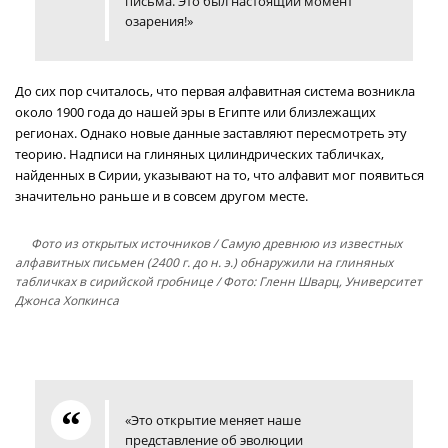
письма. Это был настоящий момент
озарения!»
До сих пор считалось, что первая алфавитная система возникла
около 1900 года до нашей эры в Египте или близлежащих
регионах. Однако новые данные заставляют пересмотреть эту
теорию. Надписи на глиняных цилиндрических табличках,
найденных в Сирии, указывают на то, что алфавит мог появиться
значительно раньше и в совсем другом месте.
Фото из открытых источников
/ Самую древнюю из известных
алфавитных письмен (2400 г. до н. э.) обнаружили на глиняных
табличках в сирийской гробнице / Фото: Гленн Шварц, Университет
Джонса Хопкинса
«Это открытие меняет наше
представление об эволюции