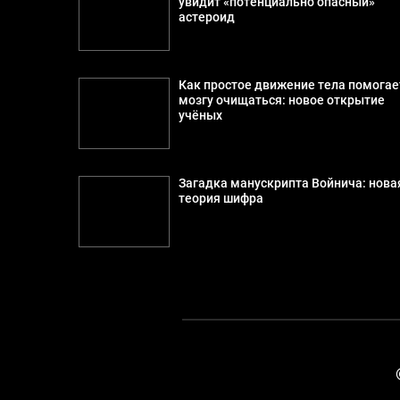
увидит «потенциально опасный»
астероид
Как простое движение тела помогае
мозгу очищаться: новое открытие
учёных
Загадка манускрипта Войнича: нова
теория шифра