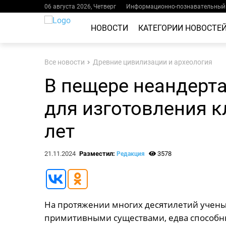
06 августа 2026, Четверг
Информационно-познавательный 
НОВОСТИ
КАТЕГОРИИ НОВОСТЕ
Все новости
Древние цивилизации и археология
В пещере неандерт
для изготовления к
лет
21.11.2024
Разместил:
3578
Редакция
На протяжении многих десятилетий учены
примитивными существами, едва способн