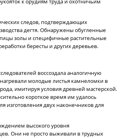
рукояток к орудиям труда и охотничьим
ических следов, подтверждающих
изводства дегтя. Обнаружены обугленные
стицы золы и специфичные растительные
реработки бересты и других деревьев.
сследователей воссоздала аналогичную
 нагревали молодые листья камнеломки в
орода, имитируя условия древней мастерской.
осительно короткое время им удалось
ля изготовления двух наконечников для
рждением высокого уровня
цев. Они не просто выживали в трудных