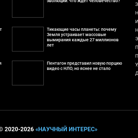
эволюции: что ждёт человечество?
З
Н
И
т
Тикающие часы планеты: почему
Н
Земля устраивает массовые
Э
вымирания каждые 27 миллионов
лет
П
П
я
Пентагон представил новую порцию
У
видео с НЛО, но яснее не стало
Д
© 2020-2026
«НАУЧНЫЙ ИНТЕРЕС»