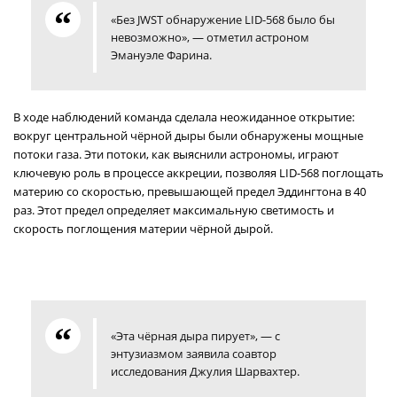
«Без JWST обнаружение LID-568 было бы
невозможно», — отметил астроном
Эмануэле Фарина.
В ходе наблюдений команда сделала неожиданное открытие:
вокруг центральной чёрной дыры были обнаружены мощные
потоки газа. Эти потоки, как выяснили астрономы, играют
ключевую роль в процессе аккреции, позволяя LID-568 поглощать
материю со скоростью, превышающей предел Эддингтона в 40
раз. Этот предел определяет максимальную светимость и
скорость поглощения материи чёрной дырой.
«Эта чёрная дыра пирует», — с
энтузиазмом заявила соавтор
исследования Джулия Шарвахтер.