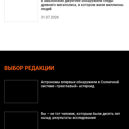
В амазонских джунглях обнаружили следы
древнего мегаполиса, в котором жили миллионы
людей
31.07.2026
ВЫБОР РЕДАКЦИИ
Астрономы впервые обнаружили в Солнечной
системе «трехглавый» астероид
Вы — не тот человек, которым были десять лет
назад: результаты исследования