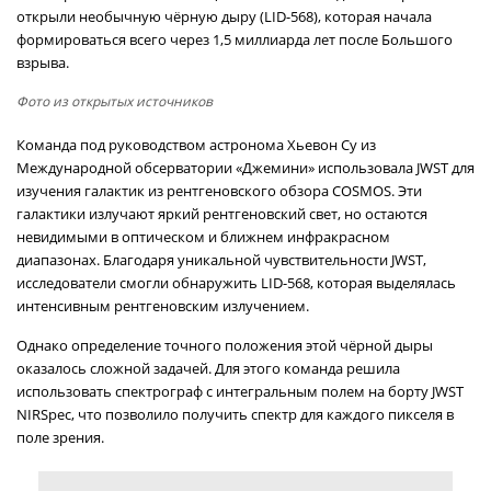
открыли необычную чёрную дыру (LID-568), которая начала
формироваться всего через 1,5 миллиарда лет после Большого
взрыва.
Фото из открытых источников
Команда под руководством астронома Хьевон Су из
Международной обсерватории «Джемини» использовала JWST для
изучения галактик из рентгеновского обзора COSMOS. Эти
галактики излучают яркий рентгеновский свет, но остаются
невидимыми в оптическом и ближнем инфракрасном
диапазонах. Благодаря уникальной чувствительности JWST,
исследователи смогли обнаружить LID-568, которая выделялась
интенсивным рентгеновским излучением.
Однако определение точного положения этой чёрной дыры
оказалось сложной задачей. Для этого команда решила
использовать спектрограф с интегральным полем на борту JWST
NIRSpec, что позволило получить спектр для каждого пикселя в
поле зрения.