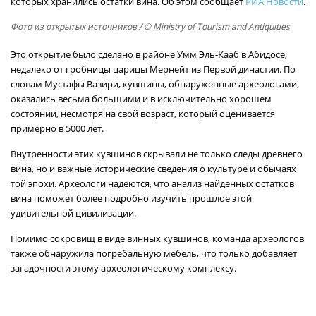
которых хранились остатки вина. Об этом сообщает
РИА Новости
.
Фото из открытых источников
/ © Ministry of Tourism and Antiquities
Это открытие было сделано в районе Умм Эль-Кааб в Абидосе,
недалеко от гробницы царицы Мернейт из Первой династии. По
словам Мустафы Вазири, кувшины, обнаруженные археологами,
оказались весьма большими и в исключительно хорошем
состоянии, несмотря на свой возраст, который оценивается
примерно в 5000 лет.
Внутренности этих кувшинов скрывали не только следы древнего
вина, но и важные исторические сведения о культуре и обычаях
той эпохи. Археологи надеются, что анализ найденных остатков
вина поможет более подробно изучить прошлое этой
удивительной цивилизации.
Помимо сокровищ в виде винных кувшинов, команда археологов
также обнаружила погребальную мебель, что только добавляет
загадочности этому археологическому комплексу.