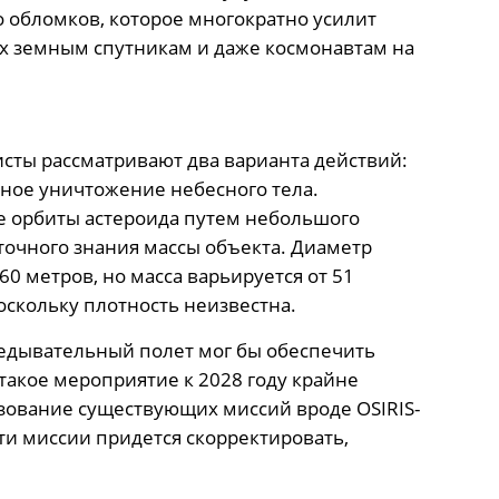
 обломков, которое многократно усилит
х земным спутникам и даже космонавтам на
сты рассматривают два варианта действий:
ное уничтожение небесного тела.
 орбиты астероида путем небольшого
 точного знания массы объекта. Диаметр
0 метров, но масса варьируется от 51
оскольку плотность неизвестна.
едывательный полет мог бы обеспечить
акое мероприятие к 2028 году крайне
ьзование существующих миссий вроде OSIRIS-
Эти миссии придется скорректировать,