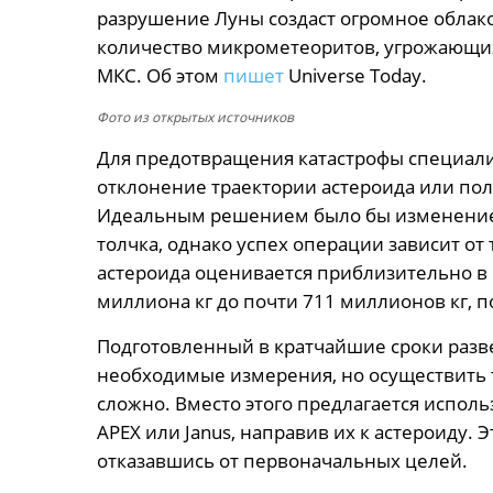
разрушение Луны создаст огромное облако
количество микрометеоритов, угрожающи
МКС. Об этом
пишет
Universe Today.
Фото из открытых источников
Для предотвращения катастрофы специали
отклонение траектории астероида или пол
Идеальным решением было бы изменение
толчка, однако успех операции зависит от
астероида оценивается приблизительно в 6
миллиона кг до почти 711 миллионов кг, п
Подготовленный в кратчайшие сроки разв
необходимые измерения, но осуществить т
сложно. Вместо этого предлагается испол
APEX или Janus, направив их к астероиду. 
отказавшись от первоначальных целей.