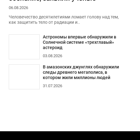
06.08.2026
Человечество десятилетиями ломает голову над тем,
как защитить тело от радиации и..
Астрономы впервые обнаружили в
Солнечной системе «трехглавый»
астероид
03.08.2026
В амазонских джунглях обнаружили
следы древнего мегаполиса, в
котором жили миллионы людей
31.07.2026