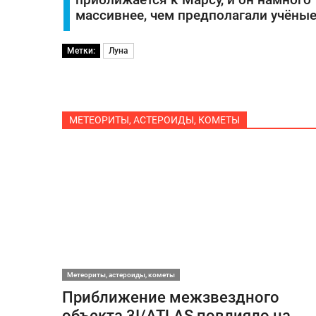
приближается к Марсу, и он намного
массивнее, чем предполагали учёны
Метки:
Луна
МЕТЕОРИТЫ, АСТЕРОИДЫ, КОМЕТЫ
Метеориты, астероиды, кометы
Приближение межзвездного
объекта 3I/ATLAS повлияло на