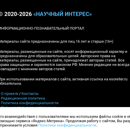
© 2020-2026
«НАУЧНЫЙ ИНТЕРЕС»
ИНФОРМАЦИОННО-ПОЗНАВАТЕЛЬНЫЙ ПОРТАЛ
Материалы сайта предназначены для лиц 16 лет и старше (16+)
Материалы, размещенные на сайте, носят информационный характер и
предназначены для образовательных целей. Авторские права на
материалы, размещенные на сайте, принадлежат авторам статей. Все
права защищены и охраняются законом РФ. Мнение редакции не всегда
совпадает с мнением авторов статей.
При использовании материалов с сайта, активная ссылка на esoreiter.ru
обязательна.
▪
О проекте
/
Контакты
▪
Редакционная политика
▪
Политика конфиденциальности
▪
Пользовательское соглашение
его взаимодействия с пользователями мы используем файлы cookie и 
Контакты:
esoreiter@yandex.ru
, Гл.ред.: А.В.Шебловинский
мощью сервиса «Яндекс.Метрика». Продолжая работу с сайтом, Вы ра
Телефон редакции:
+7 (917) 398-10-94
и принимаете условия
Политики конфиденциальности
.