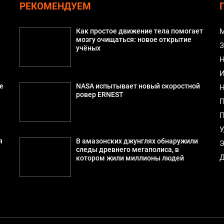
РЕКОМЕНДУЕМ
Как простое движение тела помогает
М
мозгу очищаться: новое открытие
З
учёных
Н
И
е
NASA испытывает новый скоростной
Н
ровер ERNEST
П
П
У
я
В амазонских джунглях обнаружили
Э
следы древнего мегаполиса, в
Д
котором жили миллионы людей