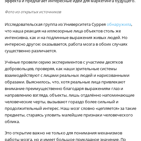
эффекта и предлагает интересные идеи для маркетинга будущего.
Фото из открытых источников
Исследовательская группа из Университета Суррея
обнаружила
,
что наша реакция на иллюзорные лица объектов столь же
интенсивна, как и на подлинные выражения живых людей. Но
интересно другое: оказывается, работа мозга в обоих случаях
существенно различается.
Учёные провели серию экспериментов с участием десятков
добровольцев, проверяя, как наши зрительные системы
взаимодействуют с лицами реальных людей и нарисованными
образами. Выяснилось, что, хотя реальные лица привлекают
внимание преимущественно благодаря выражениям глаз и
направлению взгляда, объекты, лишь отдалённо напоминающие
человеческие черты, вызывают гораздо более сильный и
продолжительный интерес. Наш мозг словно «цепляется» за такие
предметы, стараясь уловить малейшие признаки человеческого
облика.
Это открытие важно не только для понимания механизмов
работы мозга, но и имеет большое прикладное значение. По