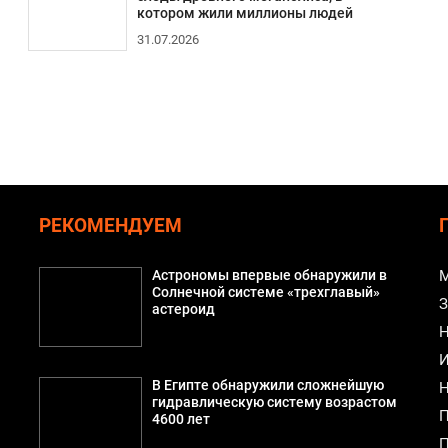
котором жили миллионы людей
31.07.2026
РЕКОМЕНДУЕМ
Астрономы впервые обнаружили в
М
Солнечной системе «трехглавый»
З
астероид
Н
И
В Египте обнаружили сложнейшую
Н
гидравлическую систему возрастом
П
4600 лет
П