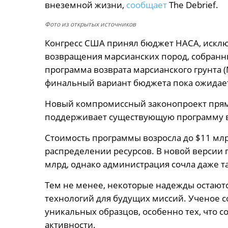
внеземной жизни,
сообщает
The Debrief.
Фото из открытых источников
Конгресс США принял бюджет НАСА, искл
возвращения марсианских пород, собранн
программа возврата марсианского грунта 
финальный вариант бюджета пока ожидает
Новый компромиссный законопроект прямо
поддерживает существующую программу в
Стоимость программы возросла до $11 млр
распределении ресурсов. В новой версии
млрд, однако администрация сочла даже 
Тем не менее, некоторые надежды остаютс
технологий для будущих миссий. Ученое с
уникальных образцов, особенно тех, что
активности.