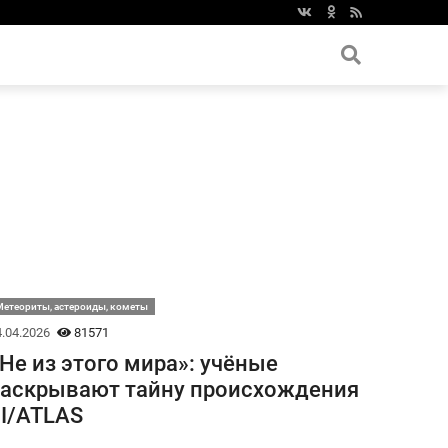
етеориты, астероиды, кометы
.04.2026
81571
Не из этого мира»: учёные
аскрывают тайну происхождения
I/ATLAS