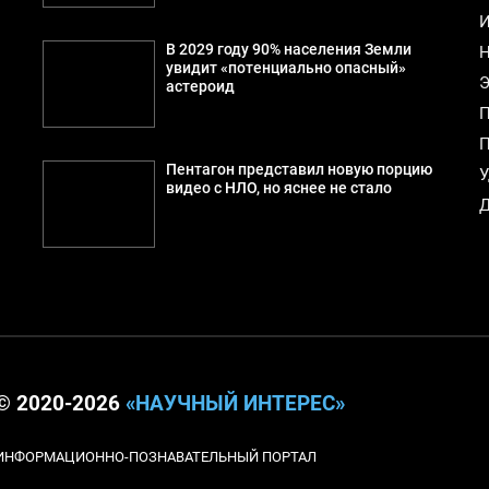
И
В 2029 году 90% населения Земли
Н
увидит «потенциально опасный»
Э
астероид
П
П
Пентагон представил новую порцию
У
видео с НЛО, но яснее не стало
Д
© 2020-2026
«НАУЧНЫЙ ИНТЕРЕС»
ИНФОРМАЦИОННО-ПОЗНАВАТЕЛЬНЫЙ ПОРТАЛ