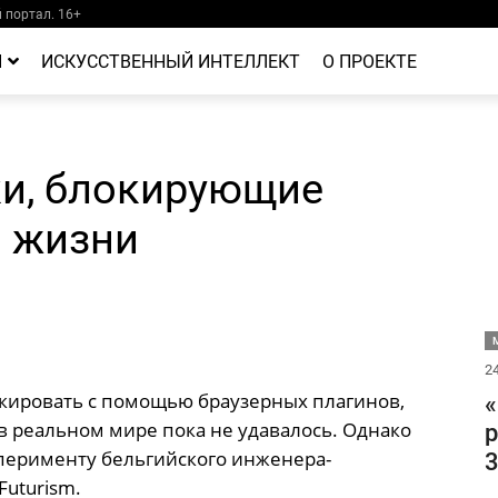
портал. 16+
Й
ИСКУССТВЕННЫЙ ИНТЕЛЛЕКТ
О ПРОЕКТЕ
и, блокирующие
й жизни
М
24
окировать с помощью браузерных плагинов,
«
в реальном мире пока не удавалось. Однако
р
сперименту бельгийского инженера-
3
Futurism.