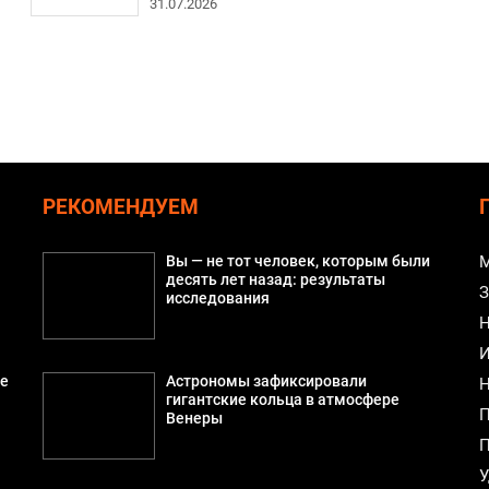
31.07.2026
РЕКОМЕНДУЕМ
Вы — не тот человек, которым были
М
десять лет назад: результаты
З
исследования
Н
И
ые
Астрономы зафиксировали
Н
гигантские кольца в атмосфере
П
Венеры
П
У