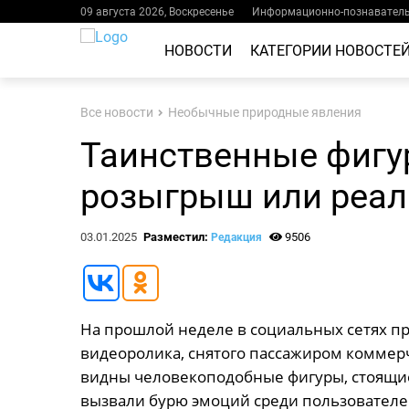
09 августа 2026, Воскресенье
Информационно-познаватель
НОВОСТИ
КАТЕГОРИИ НОВОСТЕ
Все новости
Необычные природные явления
Таинственные фигу
розыгрыш или реал
03.01.2025
Разместил:
9506
Редакция
На прошлой неделе в социальных сетях п
видеоролика, снятого пассажиром коммерч
видны человекоподобные фигуры, стоящие 
вызвали бурю эмоций среди пользователе