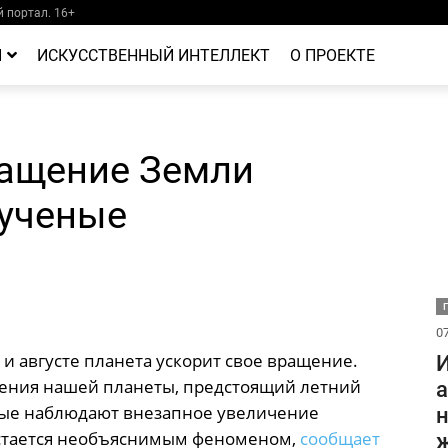
 портал. 16+
Й
ИСКУССТВЕННЫЙ ИНТЕЛЛЕКТ
О ПРОЕКТЕ
ращение Земли
 ученые
07
и августе планета ускорит свое вращение.
И
ения нашей планеты, предстоящий летний
а
ные наблюдают внезапное увеличение
н
остается необъяснимым феноменом,
сообщает