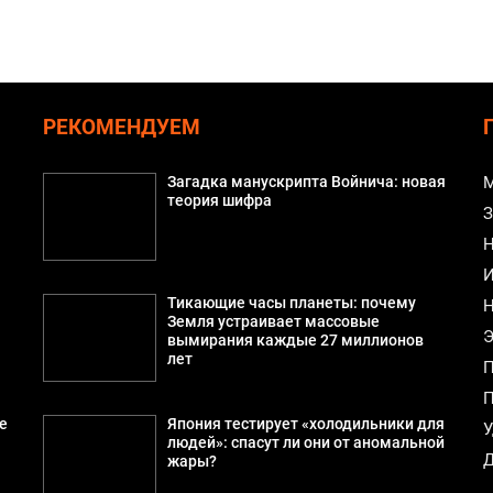
РЕКОМЕНДУЕМ
Загадка манускрипта Войнича: новая
М
теория шифра
З
Н
И
Тикающие часы планеты: почему
Н
Земля устраивает массовые
Э
вымирания каждые 27 миллионов
лет
П
П
е
Япония тестирует «холодильники для
У
людей»: спасут ли они от аномальной
Д
жары?