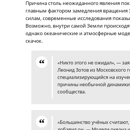
Причина столь неожиданного явления пока
главным фактором замедления вращения 
силам, современные исследования показыв
Возможно, внутри самой Земли происходя
однако океанические и атмосферные мод
скачок.
«Никто этого не ожидал», — за
Леонид Зотов из Московского г
специализирующийся на изучен
причины необычной динамики о
сообщества.
«Большинство учёных считают, 
добавил он. — Модели океана 