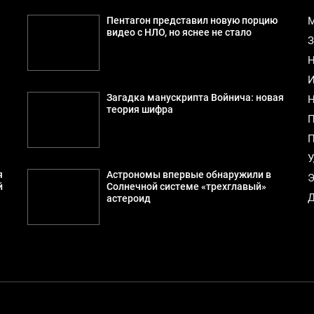
Пентагон представил новую порцию
М
видео с НЛО, но яснее не стало
З
Н
И
Загадка манускрипта Войнича: новая
Н
теория шифра
П
П
У
я
Астрономы впервые обнаружили в
Э
й
Солнечной системе «трехглавый»
Д
астероид