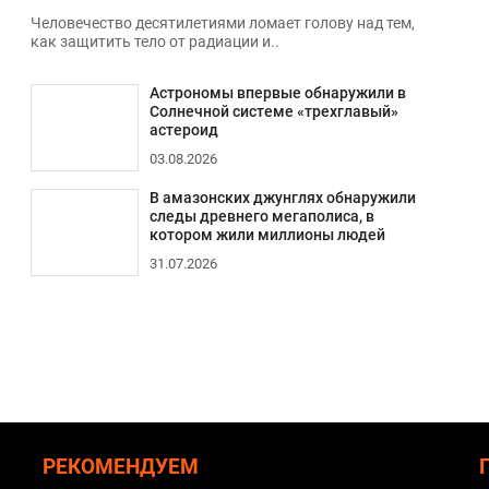
Человечество десятилетиями ломает голову над тем,
как защитить тело от радиации и..
Астрономы впервые обнаружили в
Солнечной системе «трехглавый»
астероид
03.08.2026
В амазонских джунглях обнаружили
следы древнего мегаполиса, в
котором жили миллионы людей
31.07.2026
РЕКОМЕНДУЕМ