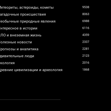
етеориты, астероиды, кометы
9538
агадочные происшествия
8063
еобычные природные явления
6988
нтересное в истории
6116
ЛО и внеземная жизнь
4359
олезные новости
2337
рогнозы и аналитика
2281
дивительные люди
2123
кология
2016
ревние цивилизации и археология
1868