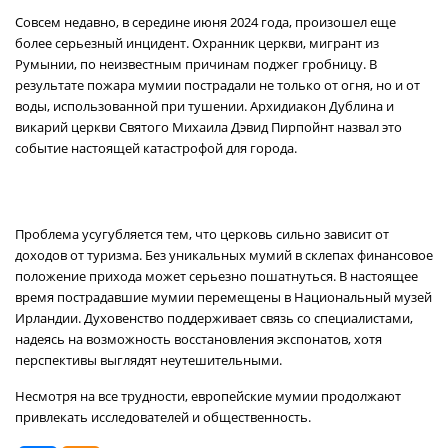
Совсем недавно, в середине июня 2024 года, произошел еще
более серьезный инцидент. Охранник церкви, мигрант из
Румынии, по неизвестным причинам поджег гробницу. В
результате пожара мумии пострадали не только от огня, но и от
воды, использованной при тушении. Архидиакон Дублина и
викарий церкви Святого Михаила Дэвид Пирпойнт назвал это
событие настоящей катастрофой для города.
Проблема усугубляется тем, что церковь сильно зависит от
доходов от туризма. Без уникальных мумий в склепах финансовое
положение прихода может серьезно пошатнуться. В настоящее
время пострадавшие мумии перемещены в Национальный музей
Ирландии. Духовенство поддерживает связь со специалистами,
надеясь на возможность восстановления экспонатов, хотя
перспективы выглядят неутешительными.
Несмотря на все трудности, европейские мумии продолжают
привлекать исследователей и общественность.