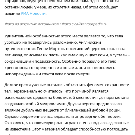
коридорах, ведущих к небольшим камерам. Здесь покоятся
останки людей, умерших столетия назад. Об этом сообщает
издание
РИА Новости
.
Фото из открытых источников
/ Фото с сайта: tourpedia.ru
Удивительной особенностью этого места является то, что тела
усопших не подверглись разложению. Английский
путешественник Генри Мортон, посетивший церковь около ста
лет назад, описывал их плоть как имеющую цвет кожи, а суставы -
сохранившими подвижность. Особенно поразило его тело
крестоносца со скрещенными ногами, чьи ногти остались
неповрежденными спустя века после смерти.
Долгое время ученые пытались объяснить феномен сохранности
тел. Первоначально считалось, что причиной является
расположение церкви на болотистой местности, где пары метана
создавали особый микроклимат. Другая версия предполагала
влияние дубильных веществ от близлежащей дубовой рощи.
Однако современные исследователи опровергли обе теории.
Оказалось, что ключевую роль играют стены подвала, сделанные
из известняка. Этот материал обладает способностью поглощать