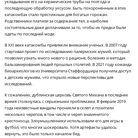
укладывание его на керамические трубы на полгода и
последующую обработку уксусом. Быть похороненным в этих
катакомбах стало престижным для богатых горожан.
Родственники платили за содержание тел, а наиболее
состоятельные даже доплачивали за то, чтобы их предки были
одеты по последней моде.
В XXI веке катакомбы привлекли внимание ученых. В 2007 году
стартовал проект по исследованию палермских мумий, который
позволил узнать много нового о рационе, болезнях и методах
бальзамирования людей прошлых столетий. В 2021 году команда
биоархеологов из Университета Стаффордшира получила доступ
к детским мумиям, что открыло новые перспективы для
исследований.
К сожалению, дублинская церковь Святого Михана в последнее
время столкнулась с серьезными проблемами. В феврале 2019
года неизвестные вандалы проникли в склеп и похитили
несколько черепов, в том числе и череп знаменитого
крестоносца. Злоумышленники использовали его для игры в
футбол, что многих шокировало. Хотя артефакты удалось
вернуть, это было только началом бед.