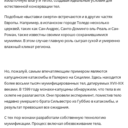
избыточную влагу и тепло, создавая идеальные условия для
естественной консервации тел.
Подобные «выставки смерти» встречаются и в других частях
Европы. Например, в испанском городе Толедо несколько
церквей, таких как Сан-Андрес, Санто-Доминго-эль-Реаль и Сан-
Роман, также известны своими хорошо сохранившимися
мумиями. В этом случае главную роль сыграл сухой и умеренно
влажный климат региона.
Но, пожалуй, самым впечатляющим примером являются
капуцинские катакомбы в Палермо на Сицилии. Здесь находится
более восьми тысяч мумифицированных тел, датируемых XVII-XIX
веками. В 1599 году монахи-капуцины обнаружили, что тела в их
склепе не разлагаются. Они провели эксперимент, поместив тело
недавно умершего брата Сильвестро из Губбио в катакомбы, и
результат превзошел все ожидания.
С тех пор монахи разработали собственную технологию
мумификации. Процесс включал обезвоживание тела,