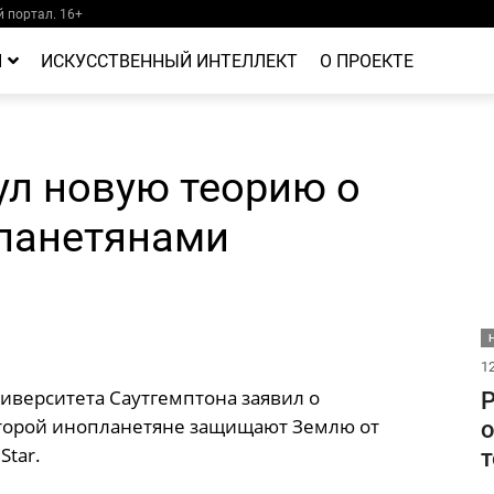
 портал. 16+
Й
ИСКУССТВЕННЫЙ ИНТЕЛЛЕКТ
О ПРОЕКТЕ
л новую теорию о
ланетянами
Н
12
иверситета Саутгемптона заявил о
Р
оторой инопланетяне защищают Землю от
о
Star.
т