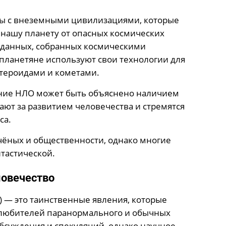
аны с внеземными цивилизациями, которые
нашу планету от опасных космических
е данных, собранных космическими
опланетяне используют свои технологии для
тероидами и кометами.
ание НЛО может быть объяснено наличием
ют за развитием человечества и стремятся
са.
учёных и общественности, однако многие
нтастической.
ловечество
 — это таинственные явления, которые
 любителей паранормального и обычных
бсуждения и спекуляций, однако научное