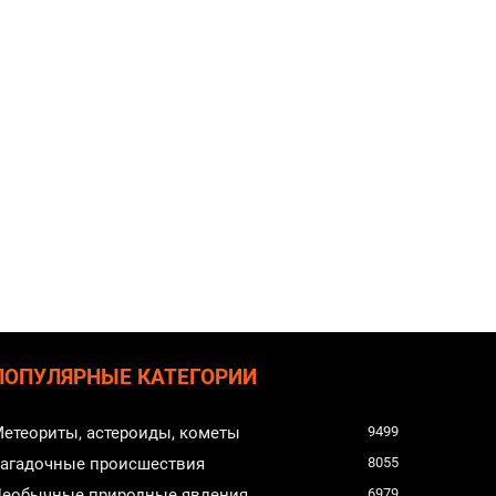
ПОПУЛЯРНЫЕ КАТЕГОРИИ
етеориты, астероиды, кометы
9499
агадочные происшествия
8055
еобычные природные явления
6979