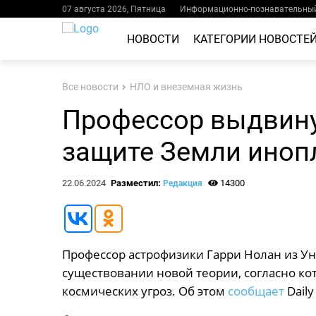
07 августа 2026, Пятница
Информационно-познавательный
НОВОСТИ
КАТЕГОРИИ НОВОСТЕ
Все новости
НЛО и внеземная жизнь
Профессор выдвину
защите Земли иноп
22.06.2024
Разместил:
14300
Редакция
Профессор астрофизики Гарри Нолан из Ун
существовании новой теории, согласно к
космических угроз. Об этом
сообщает
Daily 