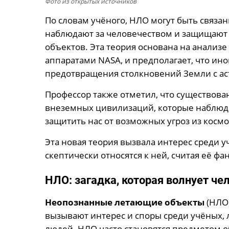
Фото из открытых источников
По словам учёного, НЛО могут быть связ
наблюдают за человечеством и защищают 
объектов. Эта теория основана на анализ
аппаратами NASA, и предполагает, что ин
предотвращения столкновений Земли с ас
Профессор также отметил, что существов
внеземных цивилизаций, которые наблюда
защитить нас от возможных угроз из космо
Эта новая теория вызвала интерес среди 
скептически относятся к ней, считая её фа
НЛО: загадка, которая волнует че
Неопознанные летающие объекты
(НЛО)
вызывают интерес и споры среди учёных,
людей. НЛО часто становятся предметом о