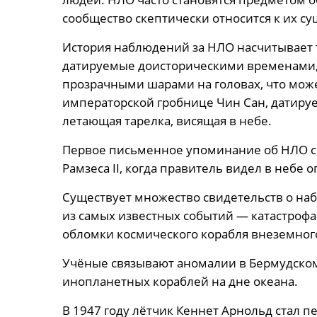
сообщество скептически относится к их с
История наблюдений за НЛО насчитывает 
датируемые доисторическими временами, 
прозрачными шарами на головах, что може
императорской гробнице Чин Сан, датиру
летающая тарелка, висящая в небе.
Первое письменное упоминание об НЛО св
Рамзеса II, когда правитель видел в небе
Существует множество свидетельств о на
из самых известных событий — катастрофа
обломки космического корабля внеземног
Учёные связывают аномалии в Бермудском
инопланетных кораблей на дне океана.
В 1947 году лётчик Кеннет Арнольд стал 