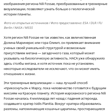
изображения региона Nili Fossae, преобразованные в трехмерные
визуализации, позволяют узнать больше о геологической
истории планеты.
Фото из открытых источников
/ Фото предоставлено: ESA / DLR / FU
Berlin / NASA / MSSS
Хотя регион Nili Fossae не так известен, как величественная
Долина Маринерис или гора Олимп, он привлекает внимание
ученых своей уникальной структурой и возможным
присутствием метана — загадочного газа, который может
указывать на биологическую активность. НАСА уже обнаружило
здесь столбы метана, и хотя источник пока не установлен,
некоторые исследователи не исключают, что он может иметь
отношение к жизни.
Эти трехмерные визуализации — наш лучший способ
«прикоснуться» к Марсу, пока человечество готовится к будущим
миссиям на Красную планету. История марсианского региона Nili
Fossae началась 4 миллиарда лет назад с падения астероида,
создавшего кратер Isidis Planitia. Вокруг кратера образовались
разломы, напоминающие кошачьи царапины, простирающиеся