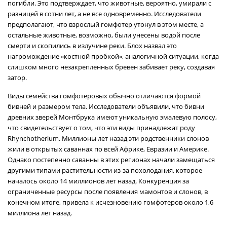
погибли. Это подтверждает, что животные, вероятно, умирали с
разницей в сотни лет, а не все одновременно. Исследователи
предполагают, что взрослый гомфотер утонул в этом месте, а
остальные животные, возможно, были унесены водой после
смерти и скопились в излучине реки. Блох назвал это
нагромождение «костной пробкой», аналогичной ситуации, когда
слишком много незакрепленных бревен забивает реку, создавая
затор.
Виды семейства гомфотеровых обычно отличаются формой
бивней и размером тела. Исследователи объявили, что бивни
древних зверей Монтбрука имеют уникальную эмалевую полосу,
что свидетельствует о том, что эти виды принадлежат роду
Rhynchotherium. Миллионы лет назад эти родственники слонов
жили в открытых саваннах по всей Африке, Евразии и Америке.
Однако постепенно саванны в этих регионах начали замещаться
другими типами растительности из-за похолодания, которое
началось около 14 миллионов лет назад. Конкуренция за
ограниченные ресурсы после появления мамонтов и слонов, в
конечном итоге, привела к исчезновению гомфотеров около 1,6
миллиона лет назад.