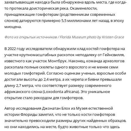
захватывающая находка была обнаружена вдоль места, где когда-
то протекала доисторическая река. Окаменелости,
принадлежащие гомфотерам (родственникам современных
слонов) датируются примерно 5,5 миллионами лет назад, в эпоху
миоцена.
Фото из открытых источников
/ Florida Museum photo by Kristen Grace
В 2022 году исследователи обнаружили клад костей гомфотера на
участке крупномасштабных раскопок неподалеку от Гейнсвилля,
известного как участок Монтбрук. Наконец, команда археологов
раскопала полные скелеты одного взрослого и не менее семи
молодых гомфотерий. Согласно оценкам ученых, взрослые особи
достигали высоты до 2,4 метра, а их черепа и бивни превышали
длину 2,7 метра, что соответствует размеру современного
африканского слона (Loxodonta africana). Это уникальное
открытие стало рекордом для гомфотеров.
Автор исследования Джонатан Блох из Музея естественной
истории Флориды заметил, что не только кости гомфотеров
значительно превосходили размеры других найденных образцов,
но они находились на месте, будто животные только что здесь