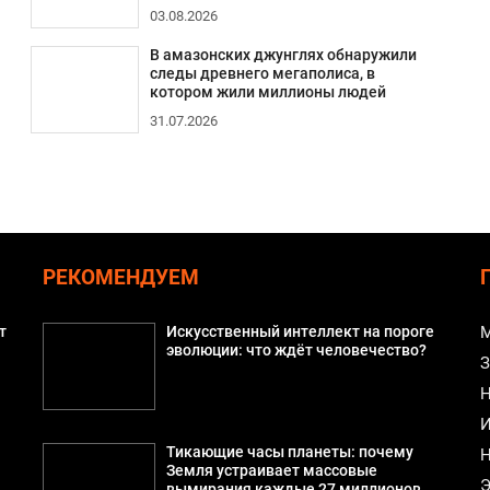
03.08.2026
В амазонских джунглях обнаружили
следы древнего мегаполиса, в
котором жили миллионы людей
31.07.2026
РЕКОМЕНДУЕМ
т
Искусственный интеллект на пороге
М
эволюции: что ждёт человечество?
З
Н
И
Тикающие часы планеты: почему
Н
Земля устраивает массовые
Э
вымирания каждые 27 миллионов