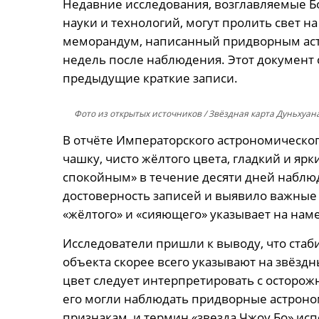
Недавние исследования, возглавляемые Б
науки и технологий, могут пролить свет 
меморандум, написанный придворным астр
недель после наблюдения. Этот документ
предыдущие краткие записи.
Фото из открытых источников
/ Звёздная карта Дуньхуан
В отчёте Императорского астрономического
чашку, чисто жёлтого цвета, гладкий и яр
спокойным» в течение десяти дней наблю
достоверность записей и выявило важные 
«жёлтого» и «сияющего» указывает на на
Исследователи пришли к выводу, что стаб
объекта скорее всего указывают на звёздн
цвет следует интерпретировать с осторож
его могли наблюдать придворные астроно
признакам, и термин «звезда Чжоу Бо» ис