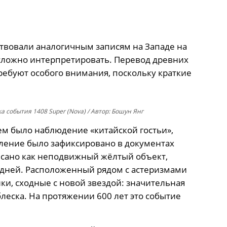
ствовали аналогичным записям на Западе на
р сложно интерпретировать. Перевод древних
ребуют особого внимания, поскольку краткие
ка события 1408 Super (Nova) / Автор: Бошун Янг
 было наблюдение «китайской гостьи»,
вление было зафиксировано в документах
писано как неподвижный жёлтый объект,
 дней. Расположенный рядом с астеризмами
ки, сходные с новой звездой: значительная
блеска. На протяжении 600 лет это событие