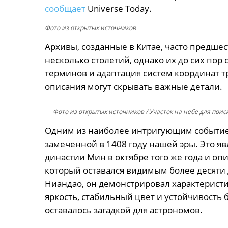
сообщает
Universe Today.
Фото из открытых источников
Архивы, созданные в Китае, часто предше
несколько столетий, однако их до сих по
терминов и адаптация систем координат т
описания могут скрывать важные детали.
Фото из открытых источников
/ Участок на небе для поис
Одним из наиболее интригующим событием
замеченной в 1408 году нашей эры. Это я
династии Мин в октябре того же года и о
который оставался видимым более десяти
Ниандао, он демонстрировал характеристи
яркость, стабильный цвет и устойчивость 
оставалось загадкой для астрономов.