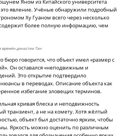
ошунем Яном из Китайского университета
на это явление. Учёные обнаружили подробный
ономом Ху Гуаном всего через несколько
 содержит более полную информацию, чем
а времён династии Тан
 бюро говорится, что объект имел «размер с
кий». Он оставался «неподвижным и
дений. Это открытие подтвердило
нюансы в переводах. Описание объекта как
меренное избегание зловещих терминов.
ильная кривая блеска и неподвижность
ый транзиент, а не на комету. Хотя жёлтый
ностью, объект был достаточно ярким, чтобы
мы. Яркость можно оценить по различным
пользовался для обозначения особенно ярких