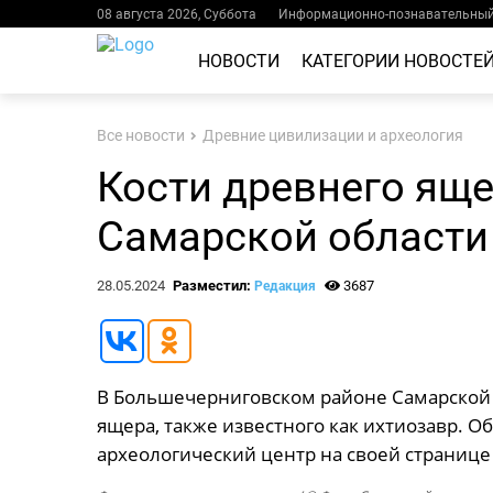
08 августа 2026, Суббота
Информационно-познавательный 
НОВОСТИ
КАТЕГОРИИ НОВОСТЕ
Все новости
Древние цивилизации и археология
Кости древнего ящ
Самарской области
28.05.2024
Разместил:
3687
Редакция
В Большечерниговском районе Самарской 
ящера, также известного как ихтиозавр. 
археологический центр на своей странице 