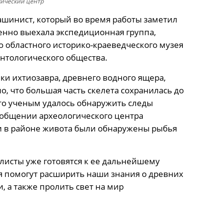
гический центр
ашинист, который во время работы заметил
енно выехала экспедиционная группа,
 областного историко-краеведческого музея
онтологического общества.
ки ихтиозавра, древнего водного ящера,
, что большая часть скелета сохранилась до
то ученым удалось обнаружить следы
ообщении археологического центра
и в районе живота были обнаружены рыбья
алисты уже готовятся к ее дальнейшему
 помогут расширить наши знания о древних
, а также пролить свет на мир