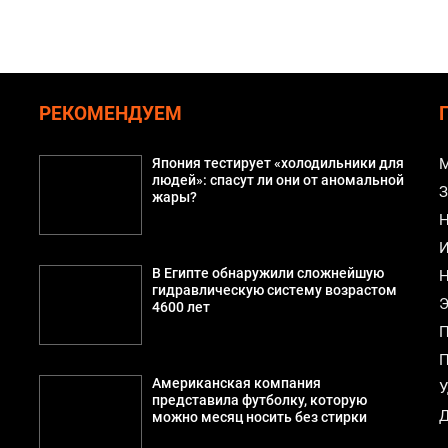
РЕКОМЕНДУЕМ
Япония тестирует «холодильники для
М
людей»: спасут ли они от аномальной
З
жары?
Н
И
В Египте обнаружили сложнейшую
Н
гидравлическую систему возрастом
Э
4600 лет
П
П
Американская компания
У
представила футболку, которую
Д
можно месяц носить без стирки