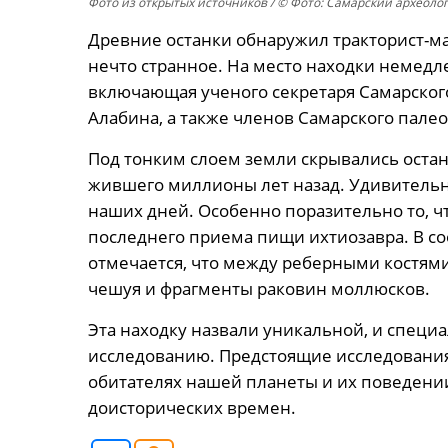
Фото из открытых источников
/ © Фото: Самарский археоло
Древние останки обнаружил тракторист-м
нечто странное. На место находки немедл
включающая ученого секретаря Самарского
Алабина, а также членов Самарского пале
Под тонким слоем земли скрывались остан
жившего миллионы лет назад. Удивительно
наших дней. Особенно поразительно то, ч
последнего приема пищи ихтиозавра. В с
отмечается, что между реберными костям
чешуя и фрагменты раковин моллюсков.
Эта находку назвали уникальной, и специ
исследованию. Предстоящие исследования
обитателях нашей планеты и их поведении
доисторических времен.