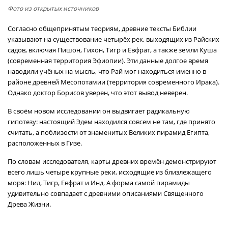
Фото из открытых источников
Согласно общепринятым теориям, древние тексты Библии
указывают на существование четырёх рек, выходящих из Райских
садов, включая Пишон, Гихон, Тигр и Евфрат, а также земли Куша
(современная территория Эфиопии). Эти данные долгое время
наводили учёных на мысль, что Рай мог находиться именно в
районе древней Месопотамии (территория современного Ирака).
Однако доктор Борисов уверен, что этот вывод неверен.
В своём новом исследовании он выдвигает радикальную
гипотезу: настоящий Эдем находился совсем не там, где принято
считать, а поблизости от знаменитых Великих пирамид Египта,
расположенных в Гизе.
По словам исследователя, карты древних времён демонстрируют
всего лишь четыре крупные реки, исходящие из близлежащего
моря: Нил, Тигр, Евфрат и Инд. А форма самой пирамиды
удивительно совпадает с древними описаниями Священного
Древа Жизни.