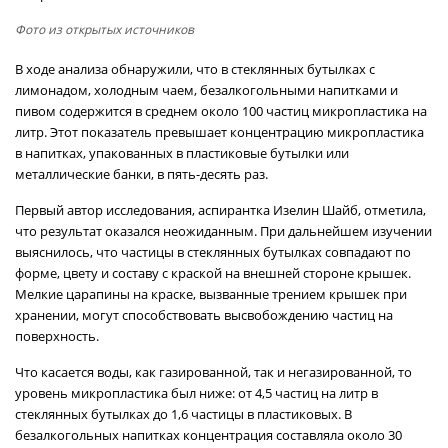
Фото из открытых источников
В ходе анализа обнаружили, что в стеклянных бутылках с
лимонадом, холодным чаем, безалкогольными напитками и
пивом содержится в среднем около 100 частиц микропластика на
литр. Этот показатель превышает концентрацию микропластика
в напитках, упакованных в пластиковые бутылки или
металлические банки, в пять-десять раз.
Первый автор исследования, аспирантка Изелин Шайб, отметила,
что результат оказался неожиданным. При дальнейшем изучении
выяснилось, что частицы в стеклянных бутылках совпадают по
форме, цвету и составу с краской на внешней стороне крышек.
Мелкие царапины на краске, вызванные трением крышек при
хранении, могут способствовать высвобождению частиц на
поверхность.
Что касается воды, как газированной, так и негазированной, то
уровень микропластика был ниже: от 4,5 частиц на литр в
стеклянных бутылках до 1,6 частицы в пластиковых. В
безалкогольных напитках концентрация составляла около 30