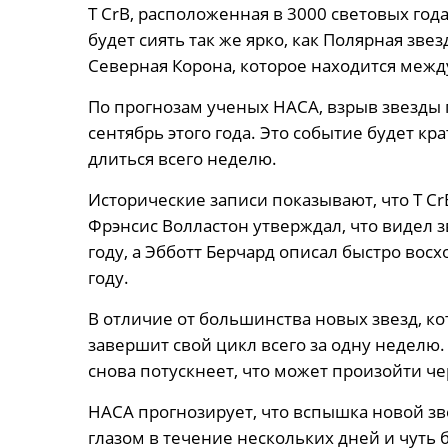
T CrB, расположенная в 3000 световых год
будет сиять так же ярко, как Полярная зве
Северная Корона, которое находится между
По прогнозам ученых НАСА, взрыв звезды 
сентябрь этого года. Это событие будет к
длиться всего неделю.
Исторические записи показывают, что T 
Фрэнсис Волластон утверждал, что видел з
году, а Эбботт Берчард описал быстро вос
году.
В отличие от большинства новых звезд, ко
завершит свой цикл всего за одну неделю. 
снова потускнеет, что может произойти чер
НАСА прогнозирует, что вспышка новой з
глазом в течение нескольких дней и чуть 