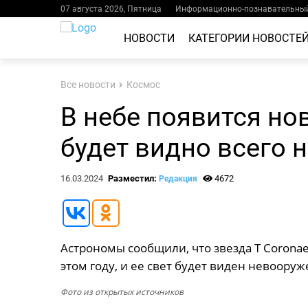
07 августа 2026, Пятница
Информационно-познавательный
НОВОСТИ
КАТЕГОРИИ НОВОСТЕ
Все новости
Космос
В небе появится но
будет видно всего 
16.03.2024
Разместил:
4672
Редакция
Астрономы сообщили, что звезда T Coronae 
этом году, и ее свет будет виден невоору
Фото из открытых источников