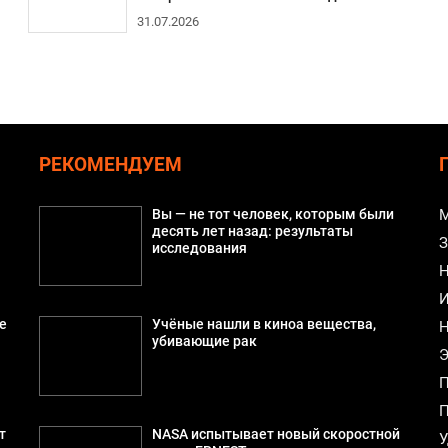
31.07.2026
РЕКОМЕНДУЕМ
Вы — не тот человек, которым были
М
десять лет назад: результаты
З
исследования
Н
И
е
Учёные нашли в киноа вещества,
Н
убивающие рак
Э
П
П
т
NASA испытывает новый скоростной
У