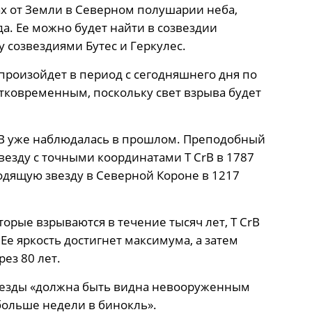
ах от Земли в Северном полушарии неба,
зда. Ее можно будет найти в созвездии
 созвездиями Бутес и Геркулес.
произойдет в период с сегодняшнего дня по
ратковременным, поскольку свет взрыва будет
CrB уже наблюдалась в прошлом. Преподобный
везду с точными координатами T CrB в 1787
ходящую звезду в Северной Короне в 1217
торые взрываются в течение тысяч лет, T CrB
Ее яркость достигнет максимума, а затем
ез 80 лет.
везды «должна быть видна невооруженным
больше недели в бинокль».