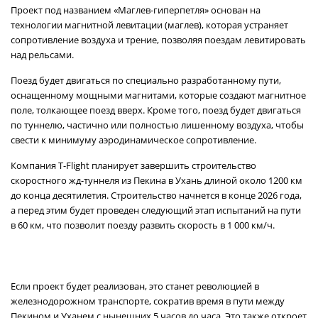
Проект под названием «Маглев-гиперпетля» основан на
технологии магнитной левитации (маглев), которая устраняет
сопротивление воздуха и трение, позволяя поездам левитировать
над рельсами.
Поезд будет двигаться по специально разработанному пути,
оснащенному мощными магнитами, которые создают магнитное
поле, толкающее поезд вверх. Кроме того, поезд будет двигаться
по туннелю, частично или полностью лишенному воздуха, чтобы
свести к минимуму аэродинамическое сопротивление.
Компания T-Flight планирует завершить строительство
скоростного жд-туннеля из Пекина в Ухань длиной около 1200 км
до конца десятилетия. Строительство начнется в конце 2026 года,
а перед этим будет проведен следующий этап испытаний на пути
в 60 км, что позволит поезду развить скорость в 1 000 км/ч.
Если проект будет реализован, это станет революцией в
железнодорожном транспорте, сократив время в пути между
Пекином и Уханем с нынешних 5 часов до часа. Это также откроет