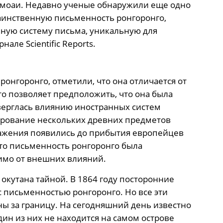
 моаи. Недавно ученые обнаружили еще одно
таинственную письменность ронгоронго,
чную систему письма, уникальную для
нале Scientific Reports.
онгоронго, отметили, что она отличается от
о позволяет предположить, что она была
ерглась влиянию иностранных систем
тирование нескольких древних предметов
ражения появились до прибытия европейцев
что письменность ронгоронго была
имо от внешних влияний.
окутана тайной. В 1864 году посторонние
 письменностью ронгоронго. Но все эти
ы за границу. На сегодняшний день известно
дин из них не находится на самом острове