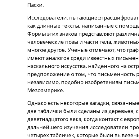
Пасхи.
Исследователи, пытающиеся расшифровать
как длинные тексты, написанные с помощ
Формы этих знаков представляют различн
человеческие позы и части тела, животных
многое другое. Ученые отмечают, что гра
имеют аналогов среди известных письменн
наскального искусства, найденного на ос
предположение о том, что письменность р
независимо, подобно изобретениям письме
Мезоамерике.
Однако есть некоторые загадки, связанны
две таблички были сделаны из деревьев, 
девятнадцатого века, когда контакт с евр
дальнейшего изучения исследователи пр
четырех табличек, которые были вывезены