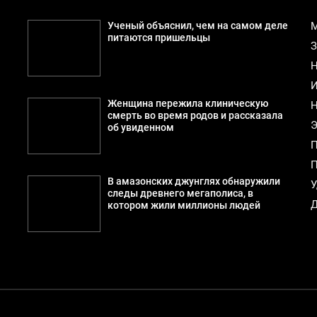
Ученый объяснил, чем на самом деле
М
питаются пришельцы
З
Н
И
Женщина пережила клиническую
Н
смерть во время родов и рассказала
Э
об увиденном
П
П
В амазонских джунглях обнаружили
У
следы древнего мегаполиса, в
Д
котором жили миллионы людей