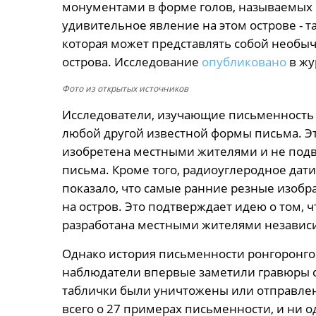
монументами в форме голов, называемых
удивительное явление на этом острове - 
которая может представлять собой необы
острова. Исследование
опубликовано
в жур
Фото из открытых источников
Исследователи, изучающие письменность р
любой другой известной формы письма. Эт
изобретена местными жителями и не подв
письма. Кроме того, радиоуглеродное да
показало, что самые ранние резные изоб
на остров. Это подтверждает идею о том, 
разработана местными жителями независ
Однако история письменности ронгоронго 
наблюдатели впервые заметили гравюры с
таблички были уничтожены или отправлен
всего о 27 примерах письменности, и ни о