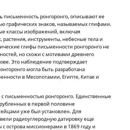
 письменность ронгоронго, описывают ее
ью графических знаков, называемых глифами.
ые классы изображений, включая
, растения, инструменты, небесные тела и
фические глифы письменности ронгоронго не
остей, но схожи с мотивами древнего
трове. Это наблюдение подтверждает
онгоронго могла быть разработана
нности в Месопотамии, Египте, Китае и
е с письменностью ронгоронго. Единственные
срубленных в первой половине
опейцами уже был установлен. Для
овели радиоуглеродную датировку еще
 с острова миссионерами в 1869 году и