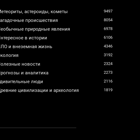
етеориты, астероиды, кометы
9497
агадочные происшествия
8054
еобычные природные явления
6978
нтересное в истории
6106
ЛО и внеземная жизнь
4346
кология
3192
олезные новости
2324
рогнозы и аналитика
2273
дивительные люди
2116
ревние цивилизации и археология
1819