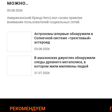
можно..
05.08.2026
Американский бренд HercLeon снова привлек
внимание пользователей социальных сетей.
Астрономы впервые обнаружили в
Солнечной системе «трехглавый»
астероид
03.08.2026
В амазонских джунглях обнаружили
следы древнего мегаполиса, в
котором жили миллионы людей
31.07.2026
РЕКОМЕНДУЕМ