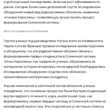
и долгосрочным последствиям, включая рост заболеваемости
раком. Сегодня, более семи десятилетий спустя, исследователи
обнаружили новый вид радиоактивных обломков, названных
«очками Хиросимы», позволяющих лучше понять процесс
формирования Солнечной системы.
Фото из открытых источников
Группа ученых под руководством Натана Асета из Университета
Париж-Сите во Франции провела исследование залива Хиросима
и обнаружила, что эти радиоактивные обломки связаны с
формированием первых конденсатов в Солнечной системе.
«Очки Хиросимы», как назвали их ученые, образовались из
материалов, которые испарились после ядерной бомбардировки.
Исследователи обнаружили сходство этих обломков с
примитивными метеоритами (хондриты).
Изучая химический и изотопный состав обломков, ученые
определили, что основным процессом была быстрая конденсация
внутри ядерного огненного шара, аналогичная тому, как
формировались первые твердые частицы в Солнечной системе из
межзвездной пыли и газа. Эти открытия могут не только помочь